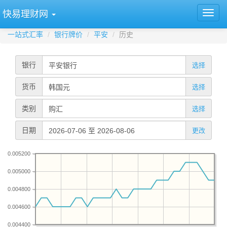
快易理财网
一站式汇率
银行牌价
平安
历史
银行
选择
货币
选择
类别
选择
日期
更改
0.005200
0.005000
0.004800
0.004600
0.004400