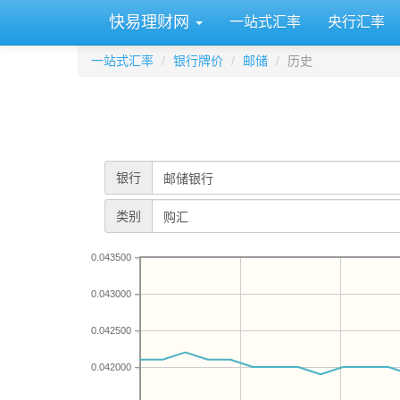
快易理财网
一站式汇率
央行汇率
一站式汇率
银行牌价
邮储
历史
银行
类别
0.043500
0.043000
0.042500
0.042000