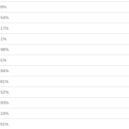
89%
.54%
.17%
41%
.98%
91%
.84%
.81%
.52%
.83%
.24%
.91%