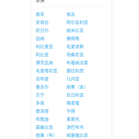
非洲
南非
埃及
安哥拉
阿尔及利亚
尼日尔
纳米比亚
加纳
佛得角
利比里亚
毛里求斯
利比亚
坦桑尼亚
博茨瓦纳
布基纳法索
毛里塔尼亚
塞拉利昂
吉布提
几内亚
塞舌尔
刚果（金）
贝宁
尼日利亚
多哥
喀麦隆
摩洛哥
乍得
布隆迪
莱索托
莫桑比克
津巴布韦
刚果（布）
埃塞俄比亚