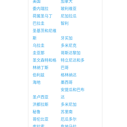
美国
加拿大
委内瑞拉
玻利维亚
荷属圣马丁
尼加拉瓜
巴拉圭
智利
圣基茨和尼维
斯
牙买加
乌拉圭
多米尼克
圭亚那
哥斯达黎加
圣文森特和格
特立尼达和多
林纳丁斯
巴哥
伯利兹
格林纳达
海地
墨西哥
安提瓜和巴布
圣卢西亚
达
洪都拉斯
多米尼加
秘鲁
苏里南
哥伦比亚
厄瓜多尔
库拉索
危地马拉