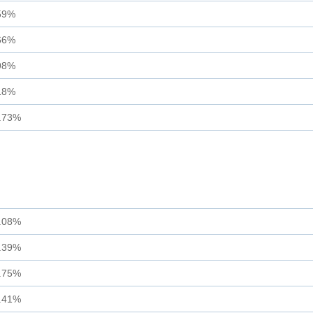
59%
66%
98%
18%
.73%
.08%
.39%
.75%
.41%