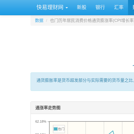
快易理财网
新股
银行
汇率
数据
也门历年居民消费价格通货膨涨率(CPI增长率
通货膨胀率是货币超发部分与实际需要的货币量之比,
通涨率走势图
62.18%
也门