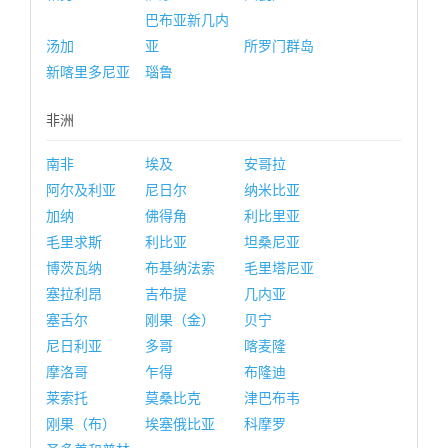
巴布亚新几内
汤加
亚
所罗门群岛
新喀里多尼亚
瑙鲁
非洲
南非
埃及
安哥拉
阿尔及利亚
尼日尔
纳米比亚
加纳
佛得角
利比里亚
毛里求斯
利比亚
坦桑尼亚
博茨瓦纳
布基纳法索
毛里塔尼亚
塞拉利昂
吉布提
几内亚
塞舌尔
刚果（金）
贝宁
尼日利亚
多哥
喀麦隆
摩洛哥
乍得
布隆迪
莱索托
莫桑比克
津巴布韦
刚果（布）
埃塞俄比亚
科摩罗