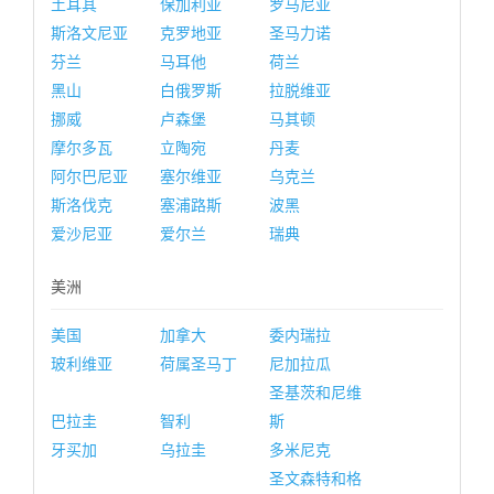
土耳其
保加利亚
罗马尼亚
斯洛文尼亚
克罗地亚
圣马力诺
芬兰
马耳他
荷兰
黑山
白俄罗斯
拉脱维亚
挪威
卢森堡
马其顿
摩尔多瓦
立陶宛
丹麦
阿尔巴尼亚
塞尔维亚
乌克兰
斯洛伐克
塞浦路斯
波黑
爱沙尼亚
爱尔兰
瑞典
美洲
美国
加拿大
委内瑞拉
玻利维亚
荷属圣马丁
尼加拉瓜
圣基茨和尼维
巴拉圭
智利
斯
牙买加
乌拉圭
多米尼克
圣文森特和格