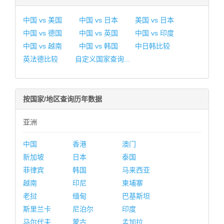
中国 vs 美国
中国 vs 日本
美国 vs 日本
中国 vs 德国
中国 vs 英国
中国 vs 印度
中国 vs 越南
中国 vs 韩国
中日韩比较
英法德比较
自定义国家查询...
按国家/地区查询历年数据
亚洲
中国
香港
澳门
新加坡
日本
泰国
菲律宾
韩国
马来西亚
越南
印尼
柬埔寨
老挝
缅甸
巴基斯坦
斯里兰卡
尼泊尔
印度
马尔代夫
蒙古
孟加拉