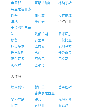
圭亚那
哥斯达黎加
林纳丁斯
特立尼达和多
巴哥
伯利兹
格林纳达
海地
墨西哥
圣卢西亚
安提瓜和巴布
达
洪都拉斯
多米尼加
秘鲁
苏里南
哥伦比亚
厄瓜多尔
库拉索
危地马拉
巴巴多斯
巴西
开曼群岛
萨尔瓦多
阿鲁巴
巴拿马
阿根廷
巴哈马
大洋洲
澳大利亚
新西兰
基里巴斯
密克罗尼西亚
斐济群岛
联邦
瓦努阿图
帕劳
萨摩亚
图瓦卢