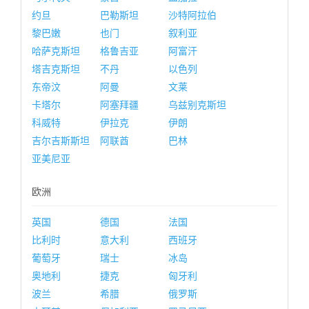
约旦
巴勒斯坦
沙特阿拉伯
黎巴嫩
也门
叙利亚
哈萨克斯坦
格鲁吉亚
阿富汗
塔吉克斯坦
不丹
以色列
东帝汶
阿曼
文莱
卡塔尔
阿塞拜疆
乌兹别克斯坦
科威特
伊拉克
伊朗
吉尔吉斯斯坦
阿联酋
巴林
亚美尼亚
欧洲
英国
德国
法国
比利时
意大利
西班牙
葡萄牙
瑞士
冰岛
奥地利
捷克
匈牙利
波兰
希腊
俄罗斯