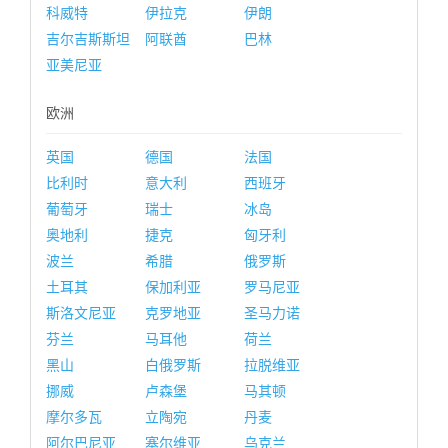
科威特
伊拉克
伊朗
吉尔吉斯斯坦
阿联酋
巴林
亚美尼亚
欧洲
英国
德国
法国
比利时
意大利
西班牙
葡萄牙
瑞士
冰岛
奥地利
捷克
匈牙利
波兰
希腊
俄罗斯
土耳其
保加利亚
罗马尼亚
斯洛文尼亚
克罗地亚
圣马力诺
芬兰
马耳他
荷兰
黑山
白俄罗斯
拉脱维亚
挪威
卢森堡
马其顿
摩尔多瓦
立陶宛
丹麦
阿尔巴尼亚
塞尔维亚
乌克兰