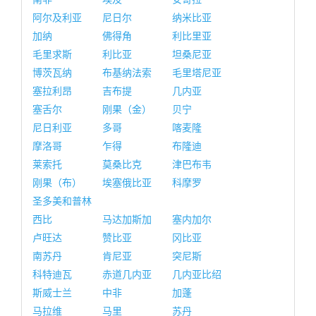
阿尔及利亚
尼日尔
纳米比亚
加纳
佛得角
利比里亚
毛里求斯
利比亚
坦桑尼亚
博茨瓦纳
布基纳法索
毛里塔尼亚
塞拉利昂
吉布提
几内亚
塞舌尔
刚果（金）
贝宁
尼日利亚
多哥
喀麦隆
摩洛哥
乍得
布隆迪
莱索托
莫桑比克
津巴布韦
刚果（布）
埃塞俄比亚
科摩罗
圣多美和普林
西比
马达加斯加
塞内加尔
卢旺达
赞比亚
冈比亚
南苏丹
肯尼亚
突尼斯
科特迪瓦
赤道几内亚
几内亚比绍
斯威士兰
中非
加蓬
马拉维
马里
苏丹