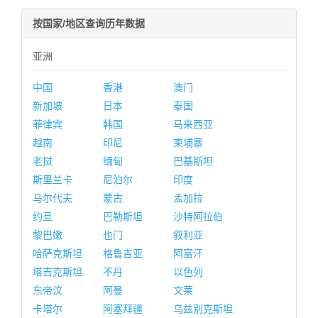
按国家/地区查询历年数据
亚洲
中国
香港
澳门
新加坡
日本
泰国
菲律宾
韩国
马来西亚
越南
印尼
柬埔寨
老挝
缅甸
巴基斯坦
斯里兰卡
尼泊尔
印度
马尔代夫
蒙古
孟加拉
约旦
巴勒斯坦
沙特阿拉伯
黎巴嫩
也门
叙利亚
哈萨克斯坦
格鲁吉亚
阿富汗
塔吉克斯坦
不丹
以色列
东帝汶
阿曼
文莱
卡塔尔
阿塞拜疆
乌兹别克斯坦