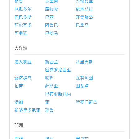
秘鲁
苏里南
哥伦比亚
厄瓜多尔
库拉索
危地马拉
巴巴多斯
巴西
开曼群岛
萨尔瓦多
阿鲁巴
巴拿马
阿根廷
巴哈马
大洋洲
澳大利亚
新西兰
基里巴斯
密克罗尼西亚
斐济群岛
联邦
瓦努阿图
帕劳
萨摩亚
图瓦卢
巴布亚新几内
汤加
亚
所罗门群岛
新喀里多尼亚
瑙鲁
非洲
南非
埃及
安哥拉