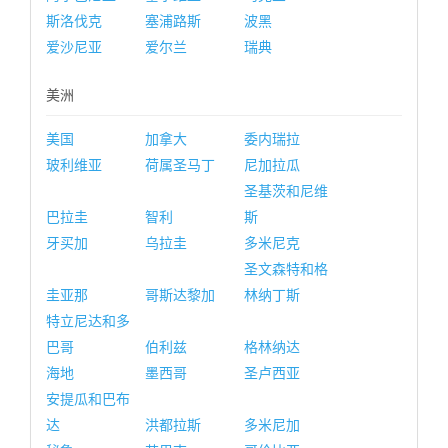
斯洛伐克
塞浦路斯
波黑
爱沙尼亚
爱尔兰
瑞典
美洲
美国
加拿大
委内瑞拉
玻利维亚
荷属圣马丁
尼加拉瓜
圣基茨和尼维
巴拉圭
智利
斯
牙买加
乌拉圭
多米尼克
圣文森特和格
圭亚那
哥斯达黎加
林纳丁斯
特立尼达和多
巴哥
伯利兹
格林纳达
海地
墨西哥
圣卢西亚
安提瓜和巴布
达
洪都拉斯
多米尼加