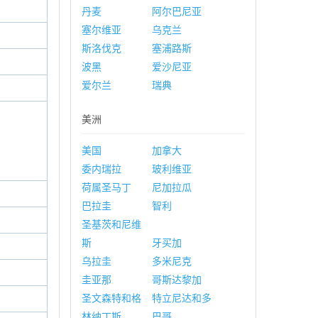
丹麦
阿尔巴尼亚
塞尔维亚
乌克兰
斯洛伐克
塞浦路斯
波黑
爱沙尼亚
爱尔兰
瑞典
美洲
美国
加拿大
委内瑞拉
玻利维亚
荷属圣马丁
尼加拉瓜
巴拉圭
智利
圣基茨和尼维
斯
牙买加
乌拉圭
多米尼克
圭亚那
哥斯达黎加
圣文森特和格
特立尼达和多
林纳丁斯
巴哥