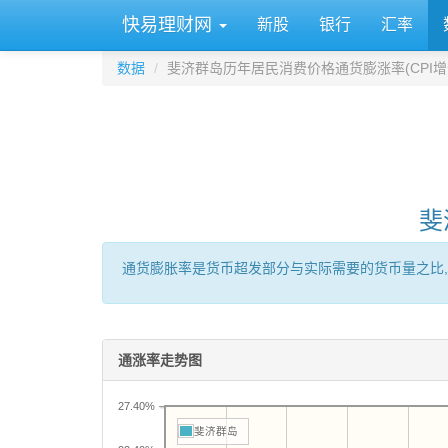
快易理财网
新股
银行
汇率
数据
斐济群岛历年居民消费价格通货膨涨率(CPI增
斐
通货膨胀率是货币超发部分与实际需要的货币量之比,
通涨率走势图
27.40%
斐济群岛