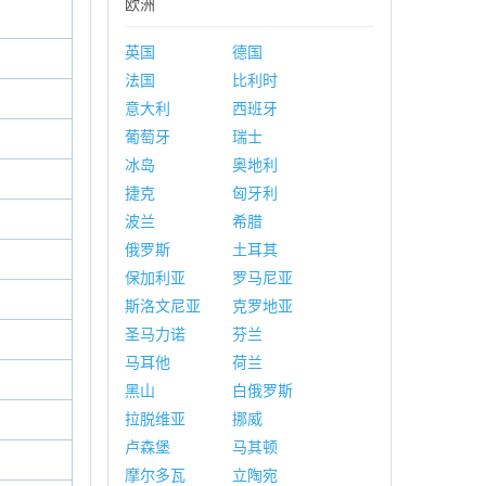
欧洲
英国
德国
法国
比利时
意大利
西班牙
葡萄牙
瑞士
冰岛
奥地利
捷克
匈牙利
波兰
希腊
俄罗斯
土耳其
保加利亚
罗马尼亚
斯洛文尼亚
克罗地亚
圣马力诺
芬兰
马耳他
荷兰
黑山
白俄罗斯
拉脱维亚
挪威
卢森堡
马其顿
摩尔多瓦
立陶宛