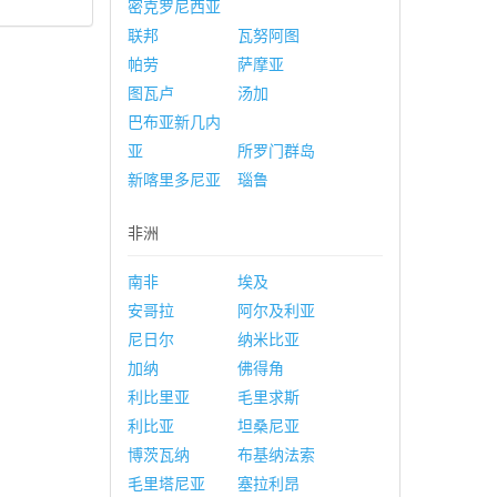
密克罗尼西亚
联邦
瓦努阿图
帕劳
萨摩亚
图瓦卢
汤加
巴布亚新几内
亚
所罗门群岛
新喀里多尼亚
瑙鲁
非洲
南非
埃及
安哥拉
阿尔及利亚
尼日尔
纳米比亚
加纳
佛得角
利比里亚
毛里求斯
利比亚
坦桑尼亚
博茨瓦纳
布基纳法索
毛里塔尼亚
塞拉利昂