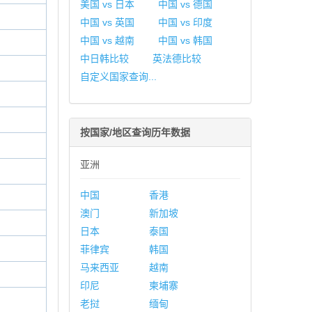
美国 vs 日本
中国 vs 德国
中国 vs 英国
中国 vs 印度
中国 vs 越南
中国 vs 韩国
中日韩比较
英法德比较
自定义国家查询...
按国家/地区查询历年数据
亚洲
中国
香港
澳门
新加坡
日本
泰国
菲律宾
韩国
马来西亚
越南
印尼
柬埔寨
老挝
缅甸