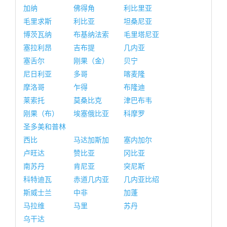
加纳
佛得角
利比里亚
毛里求斯
利比亚
坦桑尼亚
博茨瓦纳
布基纳法索
毛里塔尼亚
塞拉利昂
吉布提
几内亚
塞舌尔
刚果（金）
贝宁
尼日利亚
多哥
喀麦隆
摩洛哥
乍得
布隆迪
莱索托
莫桑比克
津巴布韦
刚果（布）
埃塞俄比亚
科摩罗
圣多美和普林
西比
马达加斯加
塞内加尔
卢旺达
赞比亚
冈比亚
南苏丹
肯尼亚
突尼斯
科特迪瓦
赤道几内亚
几内亚比绍
斯威士兰
中非
加蓬
马拉维
马里
苏丹
乌干达