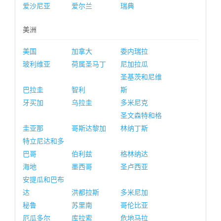
爱沙尼亚
爱尔兰
瑞典
美洲
美国
加拿大
委内瑞拉
玻利维亚
荷属圣马丁
尼加拉瓜
圣基茨和尼维
巴拉圭
智利
斯
牙买加
乌拉圭
多米尼克
圣文森特和格
圭亚那
哥斯达黎加
林纳丁斯
特立尼达和多
巴哥
伯利兹
格林纳达
海地
墨西哥
圣卢西亚
安提瓜和巴布
达
洪都拉斯
多米尼加
秘鲁
苏里南
哥伦比亚
厄瓜多尔
库拉索
危地马拉