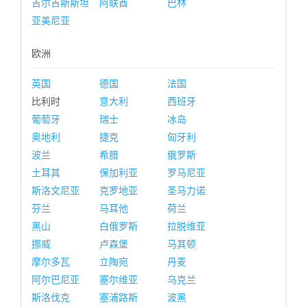
吉尔吉斯斯坦
阿联酋
巴林
亚美尼亚
欧洲
英国
德国
法国
比利时
意大利
西班牙
葡萄牙
瑞士
冰岛
奥地利
捷克
匈牙利
波兰
希腊
俄罗斯
土耳其
保加利亚
罗马尼亚
斯洛文尼亚
克罗地亚
圣马力诺
芬兰
马耳他
荷兰
黑山
白俄罗斯
拉脱维亚
挪威
卢森堡
马其顿
摩尔多瓦
立陶宛
丹麦
阿尔巴尼亚
塞尔维亚
乌克兰
斯洛伐克
塞浦路斯
波黑