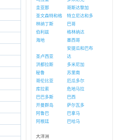
圭亚那
哥斯达黎加
圣文森特和格
特立尼达和多
林纳丁斯
巴哥
伯利兹
格林纳达
海地
墨西哥
安提瓜和巴布
圣卢西亚
达
洪都拉斯
多米尼加
秘鲁
苏里南
哥伦比亚
厄瓜多尔
库拉索
危地马拉
巴巴多斯
巴西
开曼群岛
萨尔瓦多
阿鲁巴
巴拿马
阿根廷
巴哈马
大洋洲