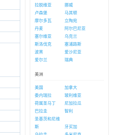
拉脱维亚
挪威
卢森堡
马其顿
摩尔多瓦
立陶宛
丹麦
阿尔巴尼亚
塞尔维亚
乌克兰
斯洛伐克
塞浦路斯
波黑
爱沙尼亚
爱尔兰
瑞典
美洲
美国
加拿大
委内瑞拉
玻利维亚
荷属圣马丁
尼加拉瓜
巴拉圭
智利
圣基茨和尼维
斯
牙买加
乌拉圭
多米尼克