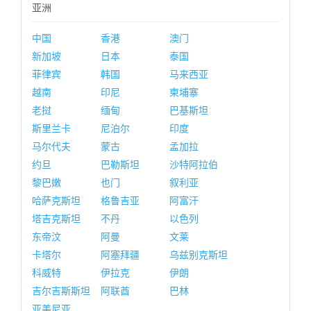
亚洲
中国
香港
澳门
新加坡
日本
泰国
菲律宾
韩国
马来西亚
越南
印尼
柬埔寨
老挝
缅甸
巴基斯坦
斯里兰卡
尼泊尔
印度
马尔代夫
蒙古
孟加拉
约旦
巴勒斯坦
沙特阿拉伯
黎巴嫩
也门
叙利亚
哈萨克斯坦
格鲁吉亚
阿富汗
塔吉克斯坦
不丹
以色列
东帝汶
阿曼
文莱
卡塔尔
阿塞拜疆
乌兹别克斯坦
科威特
伊拉克
伊朗
吉尔吉斯斯坦
阿联酋
巴林
亚美尼亚