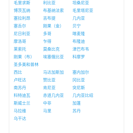
毛里求斯
利比亚
坦桑尼亚
博茨瓦纳
布基纳法索
毛里塔尼亚
塞拉利昂
吉布提
几内亚
塞舌尔
刚果（金）
贝宁
尼日利亚
多哥
喀麦隆
摩洛哥
乍得
布隆迪
莱索托
莫桑比克
津巴布韦
刚果（布）
埃塞俄比亚
科摩罗
圣多美和普林
西比
马达加斯加
塞内加尔
卢旺达
赞比亚
冈比亚
南苏丹
肯尼亚
突尼斯
科特迪瓦
赤道几内亚
几内亚比绍
斯威士兰
中非
加蓬
马拉维
马里
苏丹
乌干达