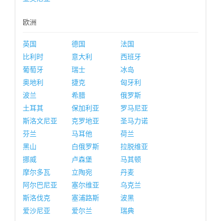
欧洲
英国
德国
法国
比利时
意大利
西班牙
葡萄牙
瑞士
冰岛
奥地利
捷克
匈牙利
波兰
希腊
俄罗斯
土耳其
保加利亚
罗马尼亚
斯洛文尼亚
克罗地亚
圣马力诺
芬兰
马耳他
荷兰
黑山
白俄罗斯
拉脱维亚
挪威
卢森堡
马其顿
摩尔多瓦
立陶宛
丹麦
阿尔巴尼亚
塞尔维亚
乌克兰
斯洛伐克
塞浦路斯
波黑
爱沙尼亚
爱尔兰
瑞典