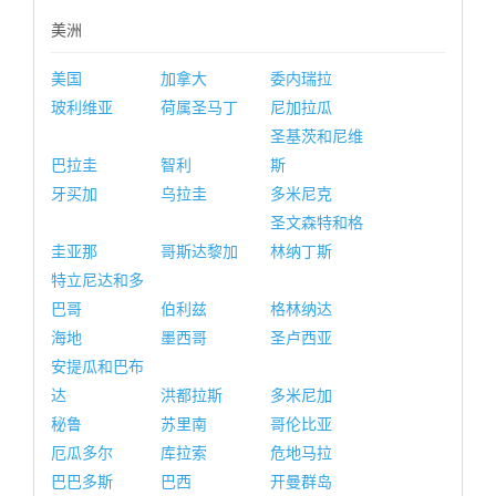
美洲
美国
加拿大
委内瑞拉
玻利维亚
荷属圣马丁
尼加拉瓜
圣基茨和尼维
巴拉圭
智利
斯
牙买加
乌拉圭
多米尼克
圣文森特和格
圭亚那
哥斯达黎加
林纳丁斯
特立尼达和多
巴哥
伯利兹
格林纳达
海地
墨西哥
圣卢西亚
安提瓜和巴布
达
洪都拉斯
多米尼加
秘鲁
苏里南
哥伦比亚
厄瓜多尔
库拉索
危地马拉
巴巴多斯
巴西
开曼群岛