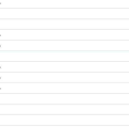
%
%
%
%
%
%