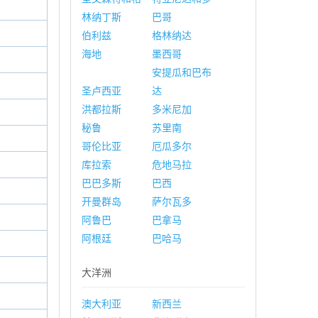
林纳丁斯
巴哥
伯利兹
格林纳达
海地
墨西哥
安提瓜和巴布
圣卢西亚
达
洪都拉斯
多米尼加
秘鲁
苏里南
哥伦比亚
厄瓜多尔
库拉索
危地马拉
巴巴多斯
巴西
开曼群岛
萨尔瓦多
阿鲁巴
巴拿马
阿根廷
巴哈马
大洋洲
澳大利亚
新西兰