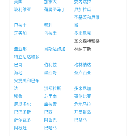
美国
加拿大
委内瑞拉
玻利维亚
荷属圣马丁
尼加拉瓜
圣基茨和尼维
巴拉圭
智利
斯
牙买加
乌拉圭
多米尼克
圣文森特和格
圭亚那
哥斯达黎加
林纳丁斯
特立尼达和多
巴哥
伯利兹
格林纳达
海地
墨西哥
圣卢西亚
安提瓜和巴布
达
洪都拉斯
多米尼加
秘鲁
苏里南
哥伦比亚
厄瓜多尔
库拉索
危地马拉
巴巴多斯
巴西
开曼群岛
萨尔瓦多
阿鲁巴
巴拿马
阿根廷
巴哈马