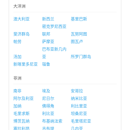
大洋洲
澳大利亚
新西兰
基里巴斯
密克罗尼西亚
斐济群岛
联邦
瓦努阿图
帕劳
萨摩亚
图瓦卢
巴布亚新几内
汤加
亚
所罗门群岛
新喀里多尼亚
瑙鲁
非洲
南非
埃及
安哥拉
阿尔及利亚
尼日尔
纳米比亚
加纳
佛得角
利比里亚
毛里求斯
利比亚
坦桑尼亚
博茨瓦纳
布基纳法索
毛里塔尼亚
塞拉利昂
吉布提
几内亚