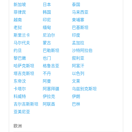
新加坡
日本
泰国
菲律宾
韩国
马来西亚
越南
印尼
柬埔寨
老挝
缅甸
巴基斯坦
斯里兰卡
尼泊尔
印度
马尔代夫
蒙古
孟加拉
约旦
巴勒斯坦
沙特阿拉伯
黎巴嫩
也门
叙利亚
哈萨克斯坦
格鲁吉亚
阿富汗
塔吉克斯坦
不丹
以色列
东帝汶
阿曼
文莱
卡塔尔
阿塞拜疆
乌兹别克斯坦
科威特
伊拉克
伊朗
吉尔吉斯斯坦
阿联酋
巴林
亚美尼亚
欧洲