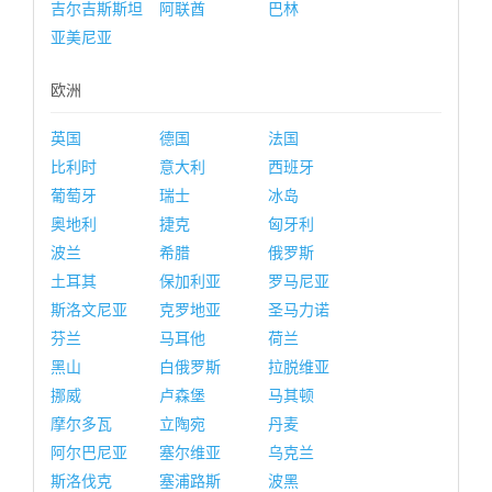
吉尔吉斯斯坦
阿联酋
巴林
亚美尼亚
欧洲
英国
德国
法国
比利时
意大利
西班牙
葡萄牙
瑞士
冰岛
奥地利
捷克
匈牙利
波兰
希腊
俄罗斯
土耳其
保加利亚
罗马尼亚
斯洛文尼亚
克罗地亚
圣马力诺
芬兰
马耳他
荷兰
黑山
白俄罗斯
拉脱维亚
挪威
卢森堡
马其顿
摩尔多瓦
立陶宛
丹麦
阿尔巴尼亚
塞尔维亚
乌克兰
斯洛伐克
塞浦路斯
波黑