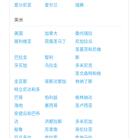
爱沙尼亚
爱尔兰
瑞典
美洲
美国
加拿大
委内瑞拉
玻利维亚
荷属圣马丁
尼加拉瓜
圣基茨和尼维
巴拉圭
智利
斯
牙买加
乌拉圭
多米尼克
圣文森特和格
圭亚那
哥斯达黎加
林纳丁斯
特立尼达和多
巴哥
伯利兹
格林纳达
海地
墨西哥
圣卢西亚
安提瓜和巴布
达
洪都拉斯
多米尼加
秘鲁
苏里南
哥伦比亚
厄瓜多尔
库拉索
危地马拉