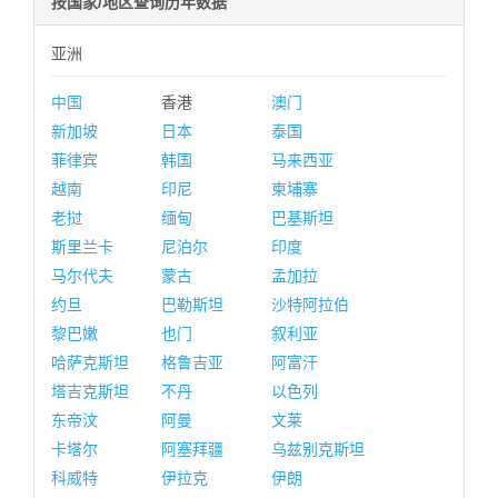
按国家/地区查询历年数据
亚洲
中国
香港
澳门
新加坡
日本
泰国
菲律宾
韩国
马来西亚
越南
印尼
柬埔寨
老挝
缅甸
巴基斯坦
斯里兰卡
尼泊尔
印度
马尔代夫
蒙古
孟加拉
约旦
巴勒斯坦
沙特阿拉伯
黎巴嫩
也门
叙利亚
哈萨克斯坦
格鲁吉亚
阿富汗
塔吉克斯坦
不丹
以色列
东帝汶
阿曼
文莱
卡塔尔
阿塞拜疆
乌兹别克斯坦
科威特
伊拉克
伊朗