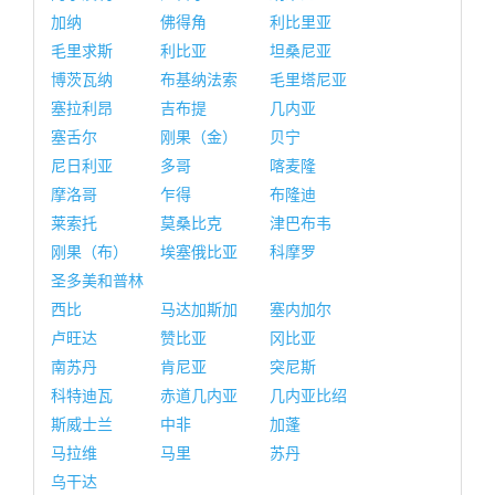
加纳
佛得角
利比里亚
毛里求斯
利比亚
坦桑尼亚
博茨瓦纳
布基纳法索
毛里塔尼亚
塞拉利昂
吉布提
几内亚
塞舌尔
刚果（金）
贝宁
尼日利亚
多哥
喀麦隆
摩洛哥
乍得
布隆迪
莱索托
莫桑比克
津巴布韦
刚果（布）
埃塞俄比亚
科摩罗
圣多美和普林
西比
马达加斯加
塞内加尔
卢旺达
赞比亚
冈比亚
南苏丹
肯尼亚
突尼斯
科特迪瓦
赤道几内亚
几内亚比绍
斯威士兰
中非
加蓬
马拉维
马里
苏丹
乌干达