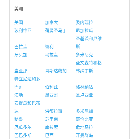
美洲
美国
加拿大
委内瑞拉
玻利维亚
荷属圣马丁
尼加拉瓜
圣基茨和尼维
巴拉圭
智利
斯
牙买加
乌拉圭
多米尼克
圣文森特和格
圭亚那
哥斯达黎加
林纳丁斯
特立尼达和多
巴哥
伯利兹
格林纳达
海地
墨西哥
圣卢西亚
安提瓜和巴布
达
洪都拉斯
多米尼加
秘鲁
苏里南
哥伦比亚
厄瓜多尔
库拉索
危地马拉
巴巴多斯
巴西
开曼群岛