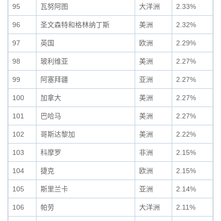
95
瓦努阿图
大洋洲
2.33%
96
圣文森特和格林纳丁斯
美洲
2.32%
97
英国
欧洲
2.29%
98
玻利维亚
美洲
2.27%
99
阿塞拜疆
亚洲
2.27%
100
加拿大
美洲
2.27%
101
巴哈马
美洲
2.27%
102
哥斯达黎加
美洲
2.22%
103
科摩罗
非洲
2.15%
104
捷克
欧洲
2.15%
105
斯里兰卡
亚洲
2.14%
106
帕劳
大洋洲
2.11%