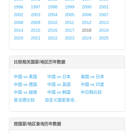
1996
1997
1998
1999
2000
2001
2002
2003
2004
2005
2006
2007
2008
2009
2010
2011
2012
2013
2014
2015
2016
2017
2018
2019
2020
2021
2022
2023
2024
2025
比较相关国家/地区历年数据
中国 vs 美国
中国 vs 日本
美国 vs 日本
中国 vs 德国
中国 vs 英国
中国 vs 印度
中国 vs 越南
中国 vs 韩国
中日韩比较
英法德比较
自定义国家查询...
按国家/地区查询历年数据