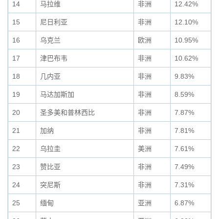
14
马拉维
非洲
12.42%
15
尼日利亚
非洲
12.10%
16
乌克兰
欧洲
10.95%
17
津巴布韦
非洲
10.62%
18
几内亚
非洲
9.83%
19
马达加斯加
非洲
8.59%
20
圣多美和普林西比
非洲
7.87%
21
加纳
非洲
7.81%
22
乌拉圭
美洲
7.61%
23
赞比亚
非洲
7.49%
24
突尼斯
非洲
7.31%
25
缅甸
亚洲
6.87%