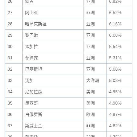
26
蒙古
亚洲
6.82%
27
冈比亚
非洲
6.52%
28
哈萨克斯坦
亚洲
6.16%
29
黎巴嫩
亚洲
6.08%
30
孟加拉
亚洲
5.54%
31
菲律宾
亚洲
5.31%
32
巴基斯坦
亚洲
5.08%
33
汤加
大洋洲
5.03%
34
尼加拉瓜
美洲
4.95%
35
墨西哥
美洲
4.90%
36
白俄罗斯
欧洲
4.87%
37
斯威士兰
非洲
4.82%