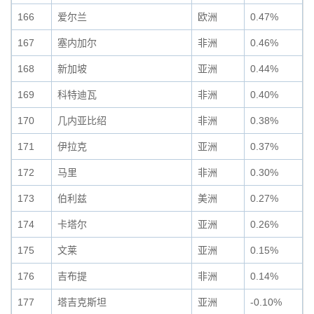
166
爱尔兰
欧洲
0.47%
167
塞内加尔
非洲
0.46%
168
新加坡
亚洲
0.44%
169
科特迪瓦
非洲
0.40%
170
几内亚比绍
非洲
0.38%
171
伊拉克
亚洲
0.37%
172
马里
非洲
0.30%
173
伯利兹
美洲
0.27%
174
卡塔尔
亚洲
0.26%
175
文莱
亚洲
0.15%
176
吉布提
非洲
0.14%
177
塔吉克斯坦
亚洲
-0.10%