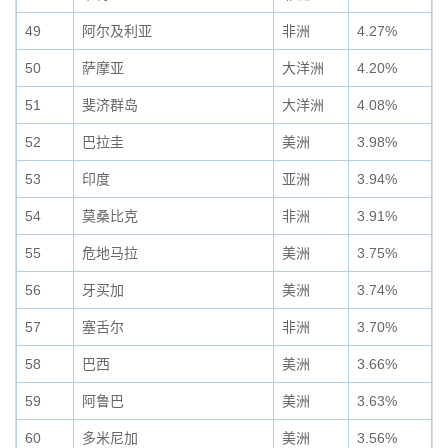
49
阿尔及利亚
非洲
4.27%
50
萨摩亚
大洋洲
4.20%
51
斐济群岛
大洋洲
4.08%
52
巴拉圭
美洲
3.98%
53
印度
亚洲
3.94%
54
莫桑比克
非洲
3.91%
55
危地马拉
美洲
3.75%
56
牙买加
美洲
3.74%
57
塞舌尔
非洲
3.70%
58
巴西
美洲
3.66%
59
阿鲁巴
美洲
3.63%
60
多米尼加
美洲
3.56%