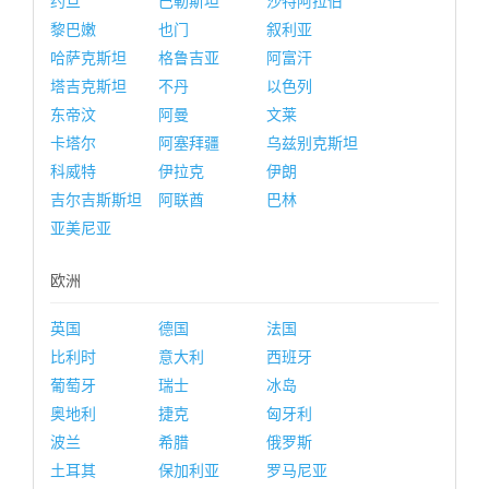
约旦
巴勒斯坦
沙特阿拉伯
黎巴嫩
也门
叙利亚
哈萨克斯坦
格鲁吉亚
阿富汗
塔吉克斯坦
不丹
以色列
东帝汶
阿曼
文莱
卡塔尔
阿塞拜疆
乌兹别克斯坦
科威特
伊拉克
伊朗
吉尔吉斯斯坦
阿联酋
巴林
亚美尼亚
欧洲
英国
德国
法国
比利时
意大利
西班牙
葡萄牙
瑞士
冰岛
奥地利
捷克
匈牙利
波兰
希腊
俄罗斯
土耳其
保加利亚
罗马尼亚