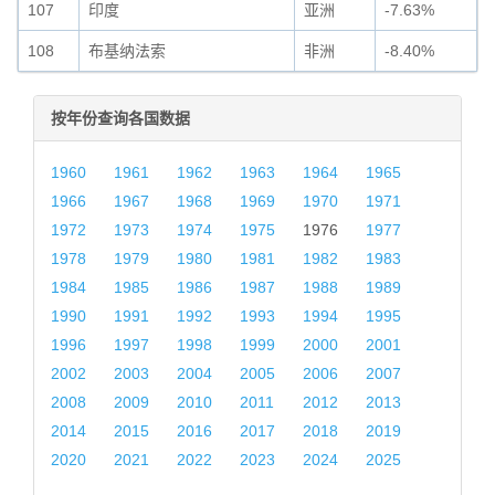
107
印度
亚洲
-7.63%
108
布基纳法索
非洲
-8.40%
按年份查询各国数据
1960
1961
1962
1963
1964
1965
1966
1967
1968
1969
1970
1971
1972
1973
1974
1975
1976
1977
1978
1979
1980
1981
1982
1983
1984
1985
1986
1987
1988
1989
1990
1991
1992
1993
1994
1995
1996
1997
1998
1999
2000
2001
2002
2003
2004
2005
2006
2007
2008
2009
2010
2011
2012
2013
2014
2015
2016
2017
2018
2019
2020
2021
2022
2023
2024
2025