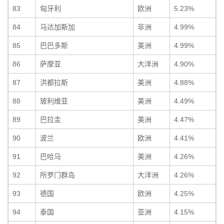
83
匈牙利
欧洲
5.23%
84
马达加斯加
非洲
4.99%
85
巴巴多斯
美洲
4.99%
86
萨摩亚
大洋洲
4.90%
87
洪都拉斯
美洲
4.88%
88
玻利维亚
美洲
4.49%
89
巴拉圭
美洲
4.47%
90
波兰
欧洲
4.41%
91
巴哈马
美洲
4.26%
92
所罗门群岛
大洋洲
4.26%
93
德国
欧洲
4.25%
94
泰国
亚洲
4.15%