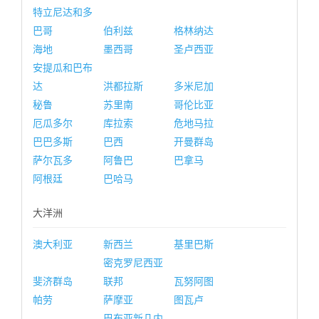
特立尼达和多
巴哥
伯利兹
格林纳达
海地
墨西哥
圣卢西亚
安提瓜和巴布
达
洪都拉斯
多米尼加
秘鲁
苏里南
哥伦比亚
厄瓜多尔
库拉索
危地马拉
巴巴多斯
巴西
开曼群岛
萨尔瓦多
阿鲁巴
巴拿马
阿根廷
巴哈马
大洋洲
澳大利亚
新西兰
基里巴斯
密克罗尼西亚
斐济群岛
联邦
瓦努阿图
帕劳
萨摩亚
图瓦卢
巴布亚新几内