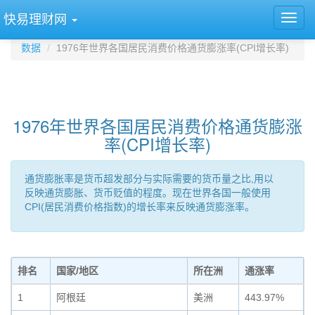
快易理财网
数据
1976年世界各国居民消费价格通货膨涨率(CPI增长率)
1976年世界各国居民消费价格通货膨涨
率(CPI增长率)
通货膨胀率是货币超发部分与实际需要的货币量之比,用以
反映通货膨胀、货币贬值的程度。现在世界各国一般使用
CPI(居民消费价格指数)的增长率来反映通货膨涨率。
排名
国家/地区
所在洲
通涨率
1
阿根廷
美洲
443.97%