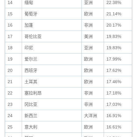
14
缅甸
亚洲
22.38%
15
葡萄牙
欧洲
21.14%
16
加蓬
非洲
20.17%
17
哥伦比亚
美洲
19.83%
18
印尼
亚洲
19.83%
19
爱尔兰
欧洲
17.99%
20
西班牙
欧洲
17.62%
21
土耳其
欧洲
17.46%
22
塞拉利昂
非洲
17.18%
23
冈比亚
非洲
17.03%
24
新西兰
大洋洲
16.91%
25
意大利
欧洲
16.61%