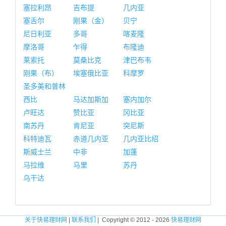
塞拉利昂
吉布提
几内亚
塞舌尔
刚果（金）
贝宁
尼日利亚
多哥
喀麦隆
摩洛哥
乍得
布隆迪
莱索托
莫桑比克
津巴布韦
刚果（布）
埃塞俄比亚
科摩罗
圣多美和普林
西比
马达加斯加
塞内加尔
卢旺达
赞比亚
冈比亚
南苏丹
肯尼亚
突尼斯
科特迪瓦
赤道几内亚
几内亚比绍
斯威士兰
中非
加蓬
马拉维
马里
苏丹
乌干达
关于快易理财网
|
联系我们
| Copyright © 2012 - 2026
快易理财网