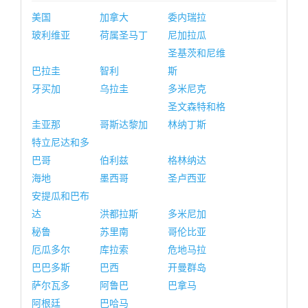
美国
加拿大
委内瑞拉
玻利维亚
荷属圣马丁
尼加拉瓜
圣基茨和尼维
巴拉圭
智利
斯
牙买加
乌拉圭
多米尼克
圣文森特和格
圭亚那
哥斯达黎加
林纳丁斯
特立尼达和多
巴哥
伯利兹
格林纳达
海地
墨西哥
圣卢西亚
安提瓜和巴布
达
洪都拉斯
多米尼加
秘鲁
苏里南
哥伦比亚
厄瓜多尔
库拉索
危地马拉
巴巴多斯
巴西
开曼群岛
萨尔瓦多
阿鲁巴
巴拿马
阿根廷
巴哈马