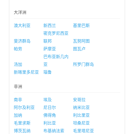
大洋洲
澳大利亚
新西兰
基里巴斯
密克罗尼西亚
斐济群岛
联邦
瓦努阿图
帕劳
萨摩亚
图瓦卢
巴布亚新几内
汤加
亚
所罗门群岛
新喀里多尼亚
瑙鲁
非洲
南非
埃及
安哥拉
阿尔及利亚
尼日尔
纳米比亚
加纳
佛得角
利比里亚
毛里求斯
利比亚
坦桑尼亚
博茨瓦纳
布基纳法索
毛里塔尼亚