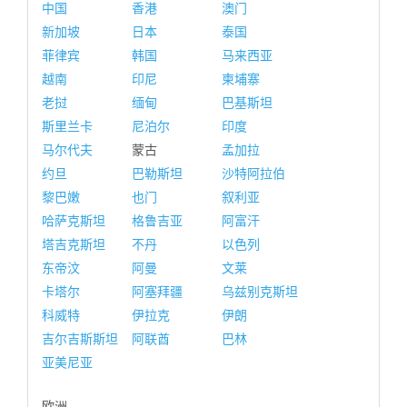
中国
香港
澳门
新加坡
日本
泰国
菲律宾
韩国
马来西亚
越南
印尼
柬埔寨
老挝
缅甸
巴基斯坦
斯里兰卡
尼泊尔
印度
马尔代夫
蒙古
孟加拉
约旦
巴勒斯坦
沙特阿拉伯
黎巴嫩
也门
叙利亚
哈萨克斯坦
格鲁吉亚
阿富汗
塔吉克斯坦
不丹
以色列
东帝汶
阿曼
文莱
卡塔尔
阿塞拜疆
乌兹别克斯坦
科威特
伊拉克
伊朗
吉尔吉斯斯坦
阿联酋
巴林
亚美尼亚
欧洲