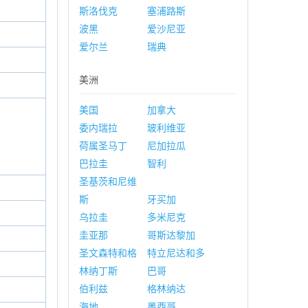
斯洛伐克
塞浦路斯
波黑
爱沙尼亚
爱尔兰
瑞典
美洲
美国
加拿大
委内瑞拉
玻利维亚
荷属圣马丁
尼加拉瓜
巴拉圭
智利
圣基茨和尼维
斯
牙买加
乌拉圭
多米尼克
圭亚那
哥斯达黎加
圣文森特和格
特立尼达和多
林纳丁斯
巴哥
伯利兹
格林纳达
海地
墨西哥