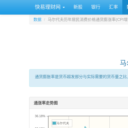
快易理财网
新股
银行
汇率
数据
马尔代夫历年居民消费价格通货膨涨率(CPI增
马
通货膨胀率是货币超发部分与实际需要的货币量之比,
通涨率走势图
36.18%
马尔代夫