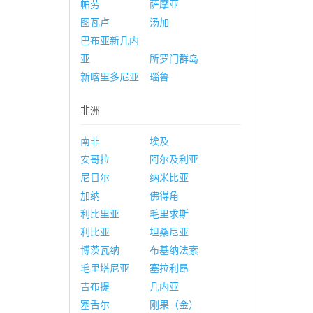
帕劳
萨摩亚
图瓦卢
汤加
巴布亚新几内
亚
所罗门群岛
新喀里多尼亚
瑙鲁
非洲
南非
埃及
安哥拉
阿尔及利亚
尼日尔
纳米比亚
加纳
佛得角
利比里亚
毛里求斯
利比亚
坦桑尼亚
博茨瓦纳
布基纳法索
毛里塔尼亚
塞拉利昂
吉布提
几内亚
塞舌尔
刚果（金）