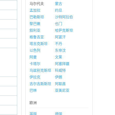
马尔代夫
蒙古
孟加拉
约旦
巴勒斯坦
沙特阿拉伯
黎巴嫩
也门
叙利亚
哈萨克斯坦
格鲁吉亚
阿富汗
塔吉克斯坦
不丹
以色列
东帝汶
阿曼
文莱
卡塔尔
阿塞拜疆
乌兹别克斯坦
科威特
伊拉克
伊朗
吉尔吉斯斯坦
阿联酋
巴林
亚美尼亚
欧洲
英国
德国