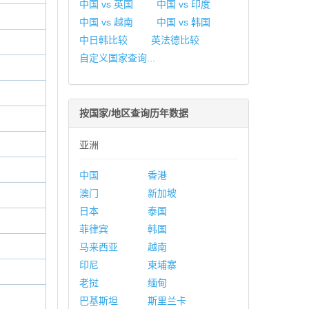
中国 vs 英国
中国 vs 印度
中国 vs 越南
中国 vs 韩国
中日韩比较
英法德比较
自定义国家查询...
按国家/地区查询历年数据
亚洲
中国
香港
澳门
新加坡
日本
泰国
菲律宾
韩国
马来西亚
越南
印尼
柬埔寨
老挝
缅甸
巴基斯坦
斯里兰卡