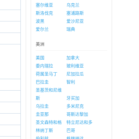
塞尔维亚
乌克兰
斯洛伐克
塞浦路斯
波黑
爱沙尼亚
爱尔兰
瑞典
美洲
美国
加拿大
委内瑞拉
玻利维亚
荷属圣马丁
尼加拉瓜
巴拉圭
智利
圣基茨和尼维
斯
牙买加
乌拉圭
多米尼克
圭亚那
哥斯达黎加
圣文森特和格
特立尼达和多
林纳丁斯
巴哥
伯利兹
格林纳达