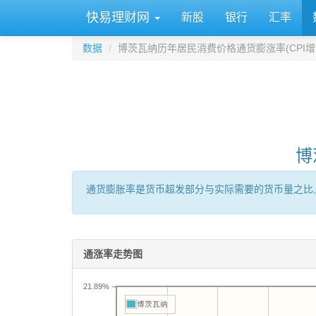
快易理财网
新股
银行
汇率
数据
博茨瓦纳历年居民消费价格通货膨涨率(CPI增
博
通货膨胀率是货币超发部分与实际需要的货币量之比,
通涨率走势图
21.89%
博茨瓦纳