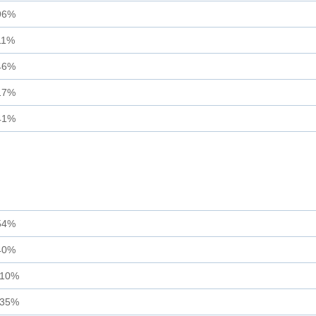
96%
11%
46%
17%
41%
54%
40%
.10%
.35%