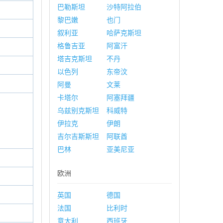
巴勒斯坦
沙特阿拉伯
黎巴嫩
也门
叙利亚
哈萨克斯坦
格鲁吉亚
阿富汗
塔吉克斯坦
不丹
以色列
东帝汶
阿曼
文莱
卡塔尔
阿塞拜疆
乌兹别克斯坦
科威特
伊拉克
伊朗
吉尔吉斯斯坦
阿联酋
巴林
亚美尼亚
欧洲
英国
德国
法国
比利时
意大利
西班牙