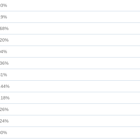
03%
19%
.68%
.20%
04%
.36%
81%
.44%
.18%
.26%
.24%
80%