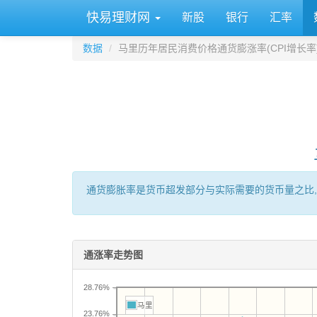
快易理财网
新股
银行
汇率
数据
马里历年居民消费价格通货膨涨率(CPI增长率
通货膨胀率是货币超发部分与实际需要的货币量之比,
通涨率走势图
28.76%
马里
23.76%