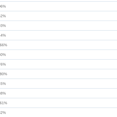
06%
62%
93%
44%
.66%
30%
76%
.80%
45%
88%
.61%
32%