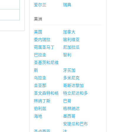
爱尔兰
瑞典
美洲
美国
加拿大
委内瑞拉
玻利维亚
荷属圣马丁
尼加拉瓜
巴拉圭
智利
圣基茨和尼维
斯
牙买加
乌拉圭
多米尼克
圭亚那
哥斯达黎加
圣文森特和格
特立尼达和多
林纳丁斯
巴哥
伯利兹
格林纳达
海地
墨西哥
安提瓜和巴布
圣卢西亚
达