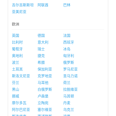
吉尔吉斯斯坦
阿联酋
巴林
亚美尼亚
欧洲
英国
德国
法国
比利时
意大利
西班牙
葡萄牙
瑞士
冰岛
奥地利
捷克
匈牙利
波兰
希腊
俄罗斯
土耳其
保加利亚
罗马尼亚
斯洛文尼亚
克罗地亚
圣马力诺
芬兰
马耳他
荷兰
黑山
白俄罗斯
拉脱维亚
挪威
卢森堡
马其顿
摩尔多瓦
立陶宛
丹麦
阿尔巴尼亚
塞尔维亚
乌克兰