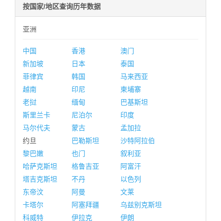
按国家/地区查询历年数据
亚洲
中国
香港
澳门
新加坡
日本
泰国
菲律宾
韩国
马来西亚
越南
印尼
柬埔寨
老挝
缅甸
巴基斯坦
斯里兰卡
尼泊尔
印度
马尔代夫
蒙古
孟加拉
约旦
巴勒斯坦
沙特阿拉伯
黎巴嫩
也门
叙利亚
哈萨克斯坦
格鲁吉亚
阿富汗
塔吉克斯坦
不丹
以色列
东帝汶
阿曼
文莱
卡塔尔
阿塞拜疆
乌兹别克斯坦
科威特
伊拉克
伊朗