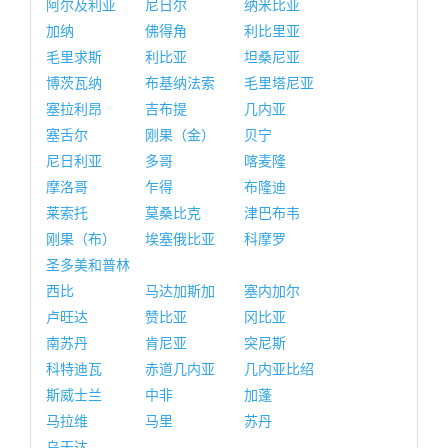
阿尔及利亚
尼日尔
纳米比亚
加纳
佛得角
利比里亚
毛里求斯
利比亚
坦桑尼亚
博茨瓦纳
布基纳法索
毛里塔尼亚
塞拉利昂
吉布提
几内亚
塞舌尔
刚果（金）
贝宁
尼日利亚
多哥
喀麦隆
摩洛哥
乍得
布隆迪
莱索托
莫桑比克
津巴布韦
刚果（布）
埃塞俄比亚
科摩罗
圣多美和普林
西比
马达加斯加
塞内加尔
卢旺达
赞比亚
冈比亚
南苏丹
肯尼亚
突尼斯
科特迪瓦
赤道几内亚
几内亚比绍
斯威士兰
中非
加蓬
马拉维
马里
苏丹
乌干达