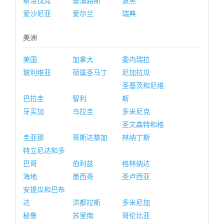
斯洛伐克
塞浦路斯
波黑
爱沙尼亚
爱尔兰
瑞典
美洲
美国
加拿大
委内瑞拉
玻利维亚
荷属圣马丁
尼加拉瓜
圣基茨和尼维
巴拉圭
智利
斯
牙买加
乌拉圭
多米尼克
圣文森特和格
圭亚那
哥斯达黎加
林纳丁斯
特立尼达和多
巴哥
伯利兹
格林纳达
海地
墨西哥
圣卢西亚
安提瓜和巴布
达
洪都拉斯
多米尼加
秘鲁
苏里南
哥伦比亚