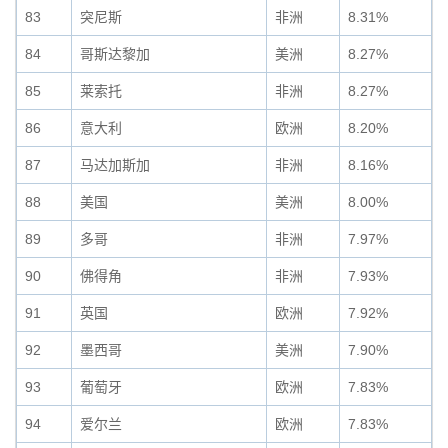
83
突尼斯
非洲
8.31%
84
哥斯达黎加
美洲
8.27%
85
莱索托
非洲
8.27%
86
意大利
欧洲
8.20%
87
马达加斯加
非洲
8.16%
88
美国
美洲
8.00%
89
多哥
非洲
7.97%
90
佛得角
非洲
7.93%
91
英国
欧洲
7.92%
92
墨西哥
美洲
7.90%
93
葡萄牙
欧洲
7.83%
94
爱尔兰
欧洲
7.83%