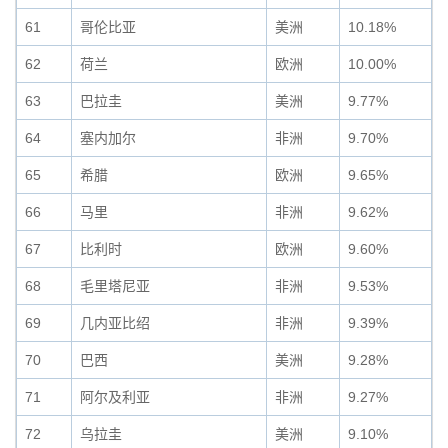
61
哥伦比亚
美洲
10.18%
62
荷兰
欧洲
10.00%
63
巴拉圭
美洲
9.77%
64
塞内加尔
非洲
9.70%
65
希腊
欧洲
9.65%
66
马里
非洲
9.62%
67
比利时
欧洲
9.60%
68
毛里塔尼亚
非洲
9.53%
69
几内亚比绍
非洲
9.39%
70
巴西
美洲
9.28%
71
阿尔及利亚
非洲
9.27%
72
乌拉圭
美洲
9.10%