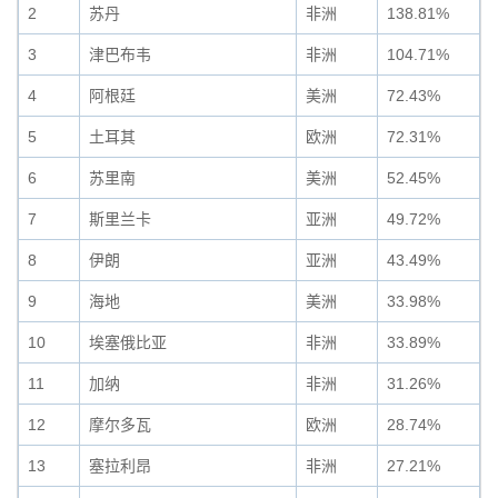
2
苏丹
非洲
138.81%
3
津巴布韦
非洲
104.71%
4
阿根廷
美洲
72.43%
5
土耳其
欧洲
72.31%
6
苏里南
美洲
52.45%
7
斯里兰卡
亚洲
49.72%
8
伊朗
亚洲
43.49%
9
海地
美洲
33.98%
10
埃塞俄比亚
非洲
33.89%
11
加纳
非洲
31.26%
12
摩尔多瓦
欧洲
28.74%
13
塞拉利昂
非洲
27.21%