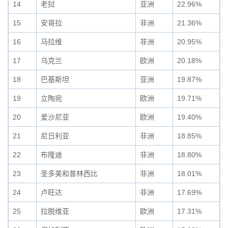
14
老挝
亚洲
22.96%
15
安哥拉
非洲
21.36%
16
马拉维
非洲
20.95%
17
乌克兰
欧洲
20.18%
18
巴基斯坦
亚洲
19.87%
19
立陶宛
欧洲
19.71%
20
爱沙尼亚
欧洲
19.40%
21
尼日利亚
非洲
18.85%
22
布隆迪
非洲
18.80%
23
圣多美和普林西比
非洲
18.01%
24
卢旺达
非洲
17.69%
25
拉脱维亚
欧洲
17.31%