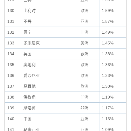
130
比利时
欧洲
1.59%
131
不丹
亚洲
1.57%
132
贝宁
非洲
1.49%
133
多米尼克
美洲
1.45%
134
英国
欧洲
1.38%
135
奥地利
欧洲
1.36%
136
爱沙尼亚
欧洲
1.33%
137
马耳他
欧洲
1.30%
138
佛得角
非洲
1.19%
139
摩洛哥
非洲
1.17%
140
中国
亚洲
1.13%
141
马来西亚
亚洲
1.09%