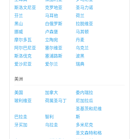
斯洛文尼亚
克罗地亚
圣马力诺
芬兰
马耳他
荷兰
黑山
白俄罗斯
拉脱维亚
挪威
卢森堡
马其顿
摩尔多瓦
立陶宛
丹麦
阿尔巴尼亚
塞尔维亚
乌克兰
斯洛伐克
塞浦路斯
波黑
爱沙尼亚
爱尔兰
瑞典
美洲
美国
加拿大
委内瑞拉
玻利维亚
荷属圣马丁
尼加拉瓜
圣基茨和尼维
巴拉圭
智利
斯
牙买加
乌拉圭
多米尼克
圣文森特和格