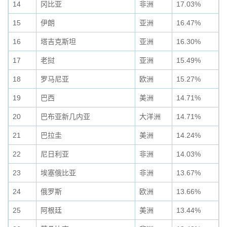
14
冈比亚
非洲
17.03%
15
伊朗
亚洲
16.47%
16
塔吉克斯坦
亚洲
16.30%
17
老挝
亚洲
15.49%
18
罗马尼亚
欧洲
15.27%
19
巴西
美洲
14.71%
20
巴布亚新几内亚
大洋洲
14.71%
21
巴拉圭
美洲
14.24%
22
尼日利亚
非洲
14.03%
23
埃塞俄比亚
非洲
13.67%
24
俄罗斯
欧洲
13.66%
25
阿根廷
美洲
13.44%