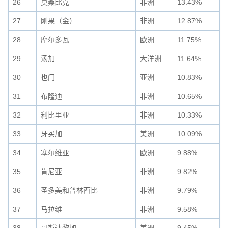
26
莫桑比克
非洲
13.43%
27
刚果（金）
非洲
12.87%
28
摩尔多瓦
欧洲
11.75%
29
汤加
大洋洲
11.64%
30
也门
亚洲
10.83%
31
布隆迪
非洲
10.65%
32
利比里亚
非洲
10.33%
33
牙买加
美洲
10.09%
34
塞尔维亚
欧洲
9.88%
35
肯尼亚
非洲
9.82%
36
圣多美和普林西比
非洲
9.79%
37
马拉维
非洲
9.58%