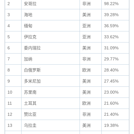
2
安哥拉
非洲
98.22%
3
海地
美洲
39.28%
4
缅甸
亚洲
36.59%
5
伊拉克
亚洲
33.62%
6
委内瑞拉
美洲
31.09%
7
加纳
非洲
29.77%
8
白俄罗斯
欧洲
28.40%
9
多米尼加
美洲
27.45%
10
苏里南
美洲
23.00%
11
土耳其
欧洲
21.60%
12
赞比亚
非洲
21.40%
13
乌拉圭
美洲
19.38%