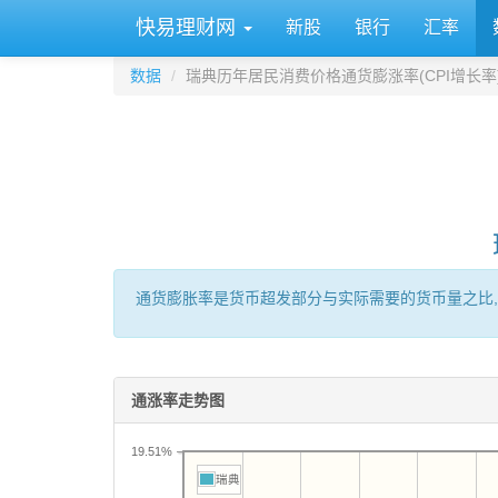
快易理财网
新股
银行
汇率
数据
瑞典历年居民消费价格通货膨涨率(CPI增长率
通货膨胀率是货币超发部分与实际需要的货币量之比,
通涨率走势图
19.51%
瑞典