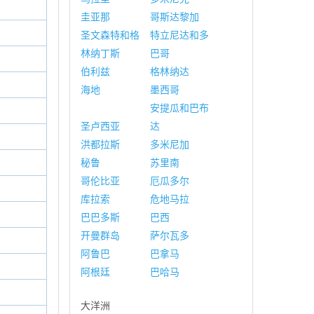
圭亚那
哥斯达黎加
圣文森特和格
特立尼达和多
林纳丁斯
巴哥
伯利兹
格林纳达
海地
墨西哥
安提瓜和巴布
圣卢西亚
达
洪都拉斯
多米尼加
秘鲁
苏里南
哥伦比亚
厄瓜多尔
库拉索
危地马拉
巴巴多斯
巴西
开曼群岛
萨尔瓦多
阿鲁巴
巴拿马
阿根廷
巴哈马
大洋洲