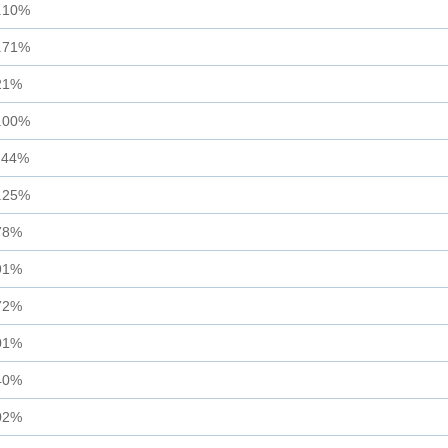
.10%
.71%
21%
.00%
.44%
.25%
78%
91%
72%
01%
40%
02%