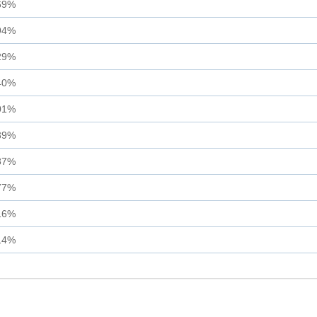
69%
94%
29%
40%
01%
39%
87%
77%
16%
14%