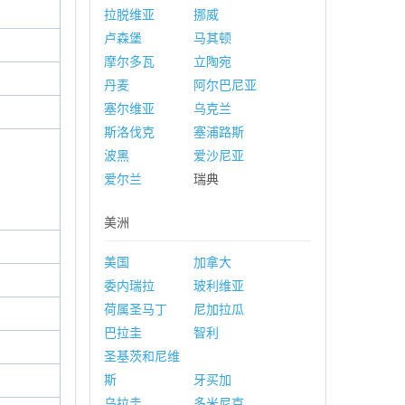
拉脱维亚
挪威
卢森堡
马其顿
摩尔多瓦
立陶宛
丹麦
阿尔巴尼亚
塞尔维亚
乌克兰
斯洛伐克
塞浦路斯
波黑
爱沙尼亚
爱尔兰
瑞典
美洲
美国
加拿大
委内瑞拉
玻利维亚
荷属圣马丁
尼加拉瓜
巴拉圭
智利
圣基茨和尼维
斯
牙买加
乌拉圭
多米尼克