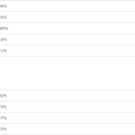
96%
16%
.49%
44%
21%
36%
45%
37%
93%