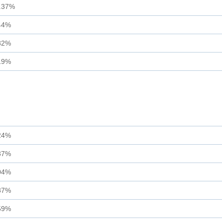
.37%
44%
82%
19%
24%
37%
04%
87%
59%