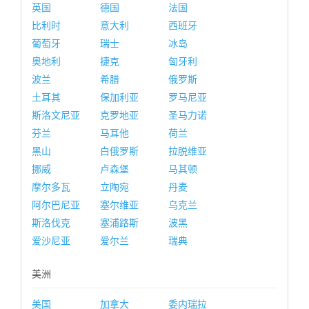
英国
德国
法国
比利时
意大利
西班牙
葡萄牙
瑞士
冰岛
奥地利
捷克
匈牙利
波兰
希腊
俄罗斯
土耳其
保加利亚
罗马尼亚
斯洛文尼亚
克罗地亚
圣马力诺
芬兰
马耳他
荷兰
黑山
白俄罗斯
拉脱维亚
挪威
卢森堡
马其顿
摩尔多瓦
立陶宛
丹麦
阿尔巴尼亚
塞尔维亚
乌克兰
斯洛伐克
塞浦路斯
波黑
爱沙尼亚
爱尔兰
瑞典
美洲
美国
加拿大
委内瑞拉