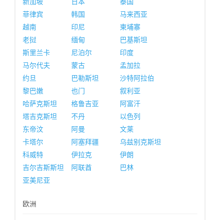
新加坡
日本
泰国
菲律宾
韩国
马来西亚
越南
印尼
柬埔寨
老挝
缅甸
巴基斯坦
斯里兰卡
尼泊尔
印度
马尔代夫
蒙古
孟加拉
约旦
巴勒斯坦
沙特阿拉伯
黎巴嫩
也门
叙利亚
哈萨克斯坦
格鲁吉亚
阿富汗
塔吉克斯坦
不丹
以色列
东帝汶
阿曼
文莱
卡塔尔
阿塞拜疆
乌兹别克斯坦
科威特
伊拉克
伊朗
吉尔吉斯斯坦
阿联酋
巴林
亚美尼亚
欧洲