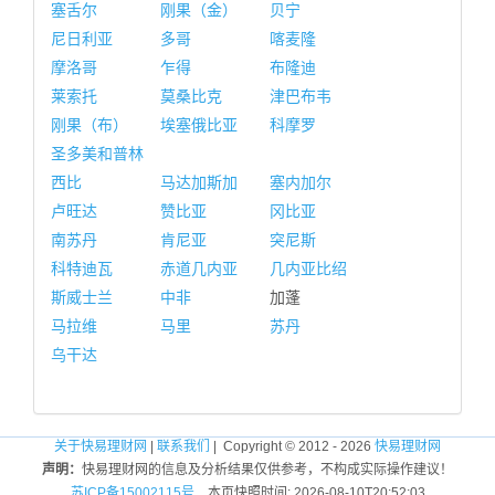
塞舌尔
刚果（金）
贝宁
尼日利亚
多哥
喀麦隆
摩洛哥
乍得
布隆迪
莱索托
莫桑比克
津巴布韦
刚果（布）
埃塞俄比亚
科摩罗
圣多美和普林
西比
马达加斯加
塞内加尔
卢旺达
赞比亚
冈比亚
南苏丹
肯尼亚
突尼斯
科特迪瓦
赤道几内亚
几内亚比绍
斯威士兰
中非
加蓬
马拉维
马里
苏丹
乌干达
关于快易理财网
|
联系我们
| Copyright © 2012 - 2026
快易理财网
声明：
快易理财网的信息及分析结果仅供参考，不构成实际操作建议！
苏ICP备15002115号
本页快照时间: 2026-08-10T20:52:03