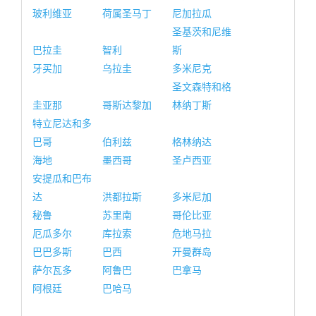
玻利维亚
荷属圣马丁
尼加拉瓜
圣基茨和尼维
巴拉圭
智利
斯
牙买加
乌拉圭
多米尼克
圣文森特和格
圭亚那
哥斯达黎加
林纳丁斯
特立尼达和多
巴哥
伯利兹
格林纳达
海地
墨西哥
圣卢西亚
安提瓜和巴布
达
洪都拉斯
多米尼加
秘鲁
苏里南
哥伦比亚
厄瓜多尔
库拉索
危地马拉
巴巴多斯
巴西
开曼群岛
萨尔瓦多
阿鲁巴
巴拿马
阿根廷
巴哈马