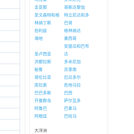
圭亚那
哥斯达黎加
圣文森特和格
特立尼达和多
林纳丁斯
巴哥
伯利兹
格林纳达
海地
墨西哥
安提瓜和巴布
圣卢西亚
达
洪都拉斯
多米尼加
秘鲁
苏里南
哥伦比亚
厄瓜多尔
库拉索
危地马拉
巴巴多斯
巴西
开曼群岛
萨尔瓦多
阿鲁巴
巴拿马
阿根廷
巴哈马
大洋洲