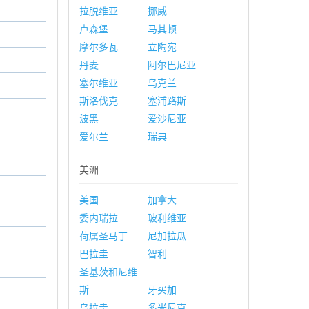
拉脱维亚
挪威
卢森堡
马其顿
摩尔多瓦
立陶宛
丹麦
阿尔巴尼亚
塞尔维亚
乌克兰
斯洛伐克
塞浦路斯
波黑
爱沙尼亚
爱尔兰
瑞典
美洲
美国
加拿大
委内瑞拉
玻利维亚
荷属圣马丁
尼加拉瓜
巴拉圭
智利
圣基茨和尼维
斯
牙买加
乌拉圭
多米尼克