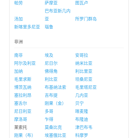
帕劳
萨摩亚
图瓦卢
巴布亚新几内
汤加
亚
所罗门群岛
新喀里多尼亚
瑙鲁
非洲
南非
埃及
安哥拉
阿尔及利亚
尼日尔
纳米比亚
加纳
佛得角
利比里亚
毛里求斯
利比亚
坦桑尼亚
博茨瓦纳
布基纳法索
毛里塔尼亚
塞拉利昂
吉布提
几内亚
塞舌尔
刚果（金）
贝宁
尼日利亚
多哥
喀麦隆
摩洛哥
乍得
布隆迪
莱索托
莫桑比克
津巴布韦
刚果（布）
埃塞俄比亚
科摩罗