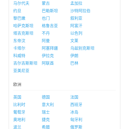
马尔代夫
蒙古
孟加拉
约旦
巴勒斯坦
沙特阿拉伯
黎巴嫩
也门
叙利亚
哈萨克斯坦
格鲁吉亚
阿富汗
塔吉克斯坦
不丹
以色列
东帝汶
阿曼
文莱
卡塔尔
阿塞拜疆
乌兹别克斯坦
科威特
伊拉克
伊朗
吉尔吉斯斯坦
阿联酋
巴林
亚美尼亚
欧洲
英国
德国
法国
比利时
意大利
西班牙
葡萄牙
瑞士
冰岛
奥地利
捷克
匈牙利
波兰
希腊
俄罗斯