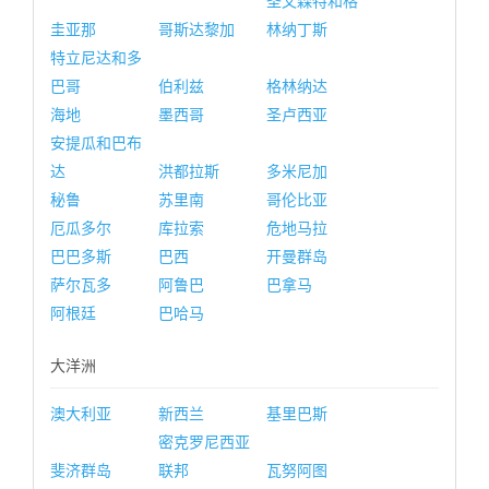
圣文森特和格
圭亚那
哥斯达黎加
林纳丁斯
特立尼达和多
巴哥
伯利兹
格林纳达
海地
墨西哥
圣卢西亚
安提瓜和巴布
达
洪都拉斯
多米尼加
秘鲁
苏里南
哥伦比亚
厄瓜多尔
库拉索
危地马拉
巴巴多斯
巴西
开曼群岛
萨尔瓦多
阿鲁巴
巴拿马
阿根廷
巴哈马
大洋洲
澳大利亚
新西兰
基里巴斯
密克罗尼西亚
斐济群岛
联邦
瓦努阿图