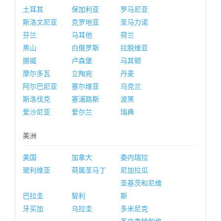
土耳其
保加利亚
罗马尼亚
斯洛文尼亚
克罗地亚
圣马力诺
芬兰
马耳他
荷兰
黑山
白俄罗斯
拉脱维亚
挪威
卢森堡
马其顿
摩尔多瓦
立陶宛
丹麦
阿尔巴尼亚
塞尔维亚
乌克兰
斯洛伐克
塞浦路斯
波黑
爱沙尼亚
爱尔兰
瑞典
美洲
美国
加拿大
委内瑞拉
玻利维亚
荷属圣马丁
尼加拉瓜
圣基茨和尼维
巴拉圭
智利
斯
牙买加
乌拉圭
多米尼克