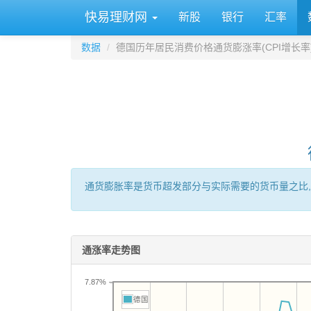
快易理财网
新股
银行
汇率
数据
德国历年居民消费价格通货膨涨率(CPI增长率
通货膨胀率是货币超发部分与实际需要的货币量之比,
通涨率走势图
7.87%
德国