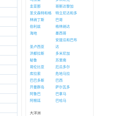
圭亚那
哥斯达黎加
圣文森特和格
特立尼达和多
林纳丁斯
巴哥
伯利兹
格林纳达
海地
墨西哥
安提瓜和巴布
圣卢西亚
达
洪都拉斯
多米尼加
秘鲁
苏里南
哥伦比亚
厄瓜多尔
库拉索
危地马拉
巴巴多斯
巴西
开曼群岛
萨尔瓦多
阿鲁巴
巴拿马
阿根廷
巴哈马
大洋洲