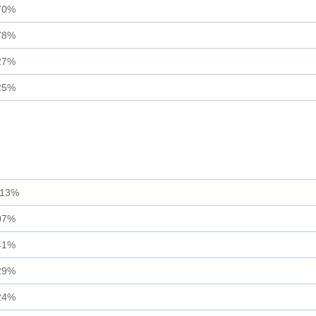
70%
78%
27%
25%
.13%
07%
41%
29%
24%