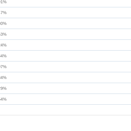
91%
47%
80%
53%
24%
34%
97%
84%
29%
54%