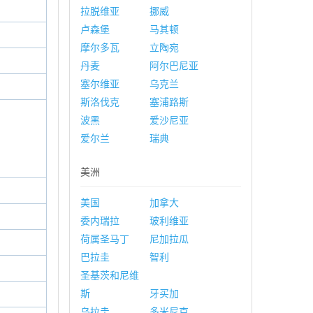
拉脱维亚
挪威
卢森堡
马其顿
摩尔多瓦
立陶宛
丹麦
阿尔巴尼亚
塞尔维亚
乌克兰
斯洛伐克
塞浦路斯
波黑
爱沙尼亚
爱尔兰
瑞典
美洲
美国
加拿大
委内瑞拉
玻利维亚
荷属圣马丁
尼加拉瓜
巴拉圭
智利
圣基茨和尼维
斯
牙买加
乌拉圭
多米尼克