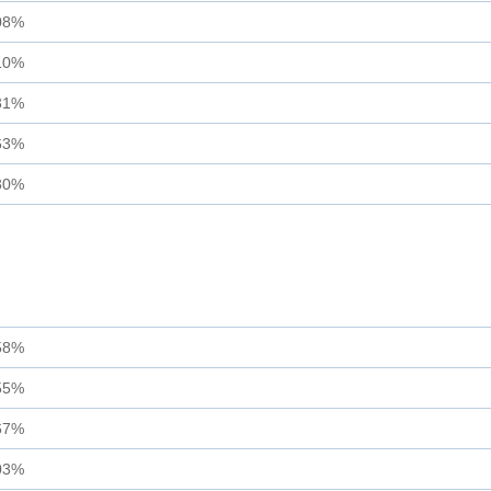
08%
10%
31%
63%
30%
58%
55%
67%
03%