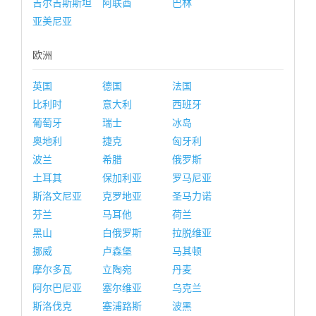
吉尔吉斯斯坦
阿联酋
巴林
亚美尼亚
欧洲
英国
德国
法国
比利时
意大利
西班牙
葡萄牙
瑞士
冰岛
奥地利
捷克
匈牙利
波兰
希腊
俄罗斯
土耳其
保加利亚
罗马尼亚
斯洛文尼亚
克罗地亚
圣马力诺
芬兰
马耳他
荷兰
黑山
白俄罗斯
拉脱维亚
挪威
卢森堡
马其顿
摩尔多瓦
立陶宛
丹麦
阿尔巴尼亚
塞尔维亚
乌克兰
斯洛伐克
塞浦路斯
波黑