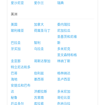
爱沙尼亚
爱尔兰
瑞典
美洲
美国
加拿大
委内瑞拉
玻利维亚
荷属圣马丁
尼加拉瓜
圣基茨和尼维
巴拉圭
智利
斯
牙买加
乌拉圭
多米尼克
圣文森特和格
圭亚那
哥斯达黎加
林纳丁斯
特立尼达和多
巴哥
伯利兹
格林纳达
海地
墨西哥
圣卢西亚
安提瓜和巴布
达
洪都拉斯
多米尼加
秘鲁
苏里南
哥伦比亚
厄瓜多尔
库拉索
危地马拉