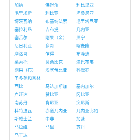
加纳
佛得角
利比里亚
毛里求斯
利比亚
坦桑尼亚
博茨瓦纳
布基纳法索
毛里塔尼亚
塞拉利昂
吉布提
几内亚
塞舌尔
刚果（金）
贝宁
尼日利亚
多哥
喀麦隆
摩洛哥
乍得
布隆迪
莱索托
莫桑比克
津巴布韦
刚果（布）
埃塞俄比亚
科摩罗
圣多美和普林
西比
马达加斯加
塞内加尔
卢旺达
赞比亚
冈比亚
南苏丹
肯尼亚
突尼斯
科特迪瓦
赤道几内亚
几内亚比绍
斯威士兰
中非
加蓬
马拉维
马里
苏丹
乌干达