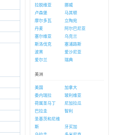
拉脱维亚
挪威
卢森堡
马其顿
摩尔多瓦
立陶宛
丹麦
阿尔巴尼亚
塞尔维亚
乌克兰
斯洛伐克
塞浦路斯
波黑
爱沙尼亚
爱尔兰
瑞典
美洲
美国
加拿大
委内瑞拉
玻利维亚
荷属圣马丁
尼加拉瓜
巴拉圭
智利
圣基茨和尼维
斯
牙买加
乌拉圭
多米尼克