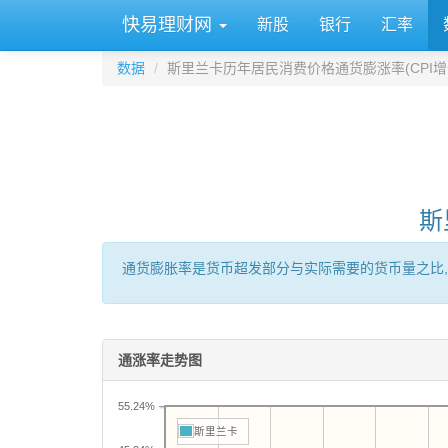
快易理财网
新股
银行
汇率
数据
斯里兰卡历年居民消费价格通货膨涨率(CPI增
斯
通货膨胀率是货币超发部分与实际需要的货币量之比,
通涨率走势图
55.24%
斯里兰卡