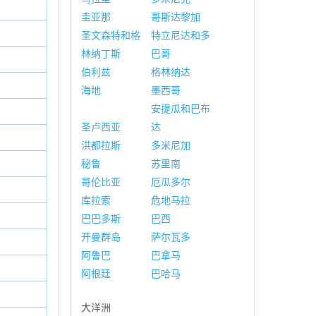
圭亚那
哥斯达黎加
圣文森特和格
特立尼达和多
林纳丁斯
巴哥
伯利兹
格林纳达
海地
墨西哥
安提瓜和巴布
圣卢西亚
达
洪都拉斯
多米尼加
秘鲁
苏里南
哥伦比亚
厄瓜多尔
库拉索
危地马拉
巴巴多斯
巴西
开曼群岛
萨尔瓦多
阿鲁巴
巴拿马
阿根廷
巴哈马
大洋洲