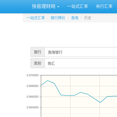
快易理财网
一站式汇率
央行汇率
一站式汇率
银行牌价
渤海
历史
银行
类别
0.870000
0.868000
0.866000
0.864000