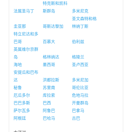
特克斯和凯科
法属圣马丁
斯群岛
多米尼克
圣文森特和格
圭亚那
哥斯达黎加
林纳丁斯
特立尼达和多
巴哥
百慕大
伯利兹
英属维尔京群
岛
格林纳达
格陵兰
海地
墨西哥
圣卢西亚
安提瓜和巴布
达
洪都拉斯
多米尼加
秘鲁
苏里南
哥伦比亚
厄瓜多尔
库拉索
危地马拉
巴巴多斯
巴西
开曼群岛
萨尔瓦多
阿鲁巴
巴拿马
阿根廷
巴哈马
古巴