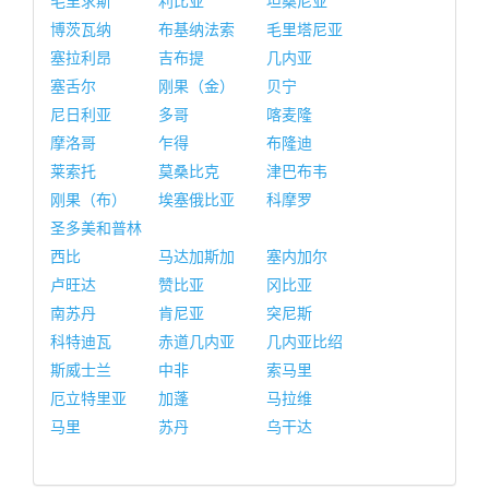
毛里求斯
利比亚
坦桑尼亚
博茨瓦纳
布基纳法索
毛里塔尼亚
塞拉利昂
吉布提
几内亚
塞舌尔
刚果（金）
贝宁
尼日利亚
多哥
喀麦隆
摩洛哥
乍得
布隆迪
莱索托
莫桑比克
津巴布韦
刚果（布）
埃塞俄比亚
科摩罗
圣多美和普林
西比
马达加斯加
塞内加尔
卢旺达
赞比亚
冈比亚
南苏丹
肯尼亚
突尼斯
科特迪瓦
赤道几内亚
几内亚比绍
斯威士兰
中非
索马里
厄立特里亚
加蓬
马拉维
马里
苏丹
乌干达