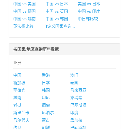
中国 vs 美国
中国 vs 日本
美国 vs 日本
中国 vs 德国
中国 vs 英国
中国 vs 印度
中国 vs 越南
中国 vs 韩国
中日韩比较
英法德比较
自定义国家查询...
按国家/地区查询历年数据
亚洲
中国
香港
澳门
新加坡
日本
泰国
菲律宾
韩国
马来西亚
越南
印尼
柬埔寨
老挝
缅甸
巴基斯坦
斯里兰卡
尼泊尔
印度
马尔代夫
蒙古
孟加拉
约旦
朝鲜
巴勒斯坦