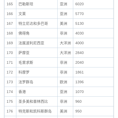
165
巴勒斯坦
亚洲
6020
0
166
文莱
亚洲
5770
0
167
特立尼达和多巴哥
美洲
5130
0
168
佛得角
非洲
4030
0
169
法属波利尼西亚
大洋洲
4000
0
170
萨摩亚
大洋洲
2840
0
171
毛里求斯
非洲
2040
0
172
科摩罗
非洲
1861
0
173
法罗群岛
欧洲
1396
0
174
香港
亚洲
1070
0
175
圣多美和普林西比
非洲
960
0
176
特克斯和凯科斯群岛
美洲
950
0