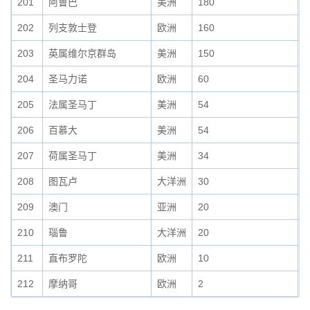
201
阿鲁巴
美洲
180
0
202
列支敦士登
欧洲
160
0
203
英属维尔京群岛
美洲
150
0
204
圣马力诺
欧洲
60
0
205
法属圣马丁
美洲
54
0
206
百慕大
美洲
54
0
207
荷属圣马丁
美洲
34
0
208
图瓦卢
大洋洲
30
0
209
澳门
亚洲
20
0
210
瑙鲁
大洋洲
20
0
211
直布罗陀
欧洲
10
0
212
摩纳哥
欧洲
2
0