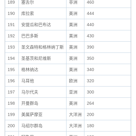
189
塞舌尔
非洲
460
0
190
库拉索
美洲
444
0
191
安提瓜和巴布达
美洲
440
0
192
巴巴多斯
美洲
430
0
193
圣文森特和格林纳丁斯
美洲
390
0
194
圣基茨和尼维斯
美洲
350
0
195
格林纳达
美洲
340
0
196
马耳他
欧洲
320
0
197
马尔代夫
亚洲
300
0
198
开曼群岛
美洲
264
0
199
美属萨摩亚
大洋洲
200
0
200
马绍尔群岛
大洋洲
180
0