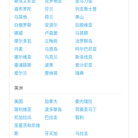
斯洛文尼亚
克罗地亚
圣马力诺
直布罗陀
芬兰
列支敦士登
马耳他
荷兰
黑山
白俄罗斯
安道尔
拉脱维亚
挪威
卢森堡
马其顿
摩尔多瓦
立陶宛
法罗群岛
丹麦
马恩岛
阿尔巴尼亚
塞尔维亚
乌克兰
斯洛伐克
塞浦路斯
波黑
爱沙尼亚
爱尔兰
摩纳哥
瑞典
美洲
美国
加拿大
委内瑞拉
玻利维亚
波多黎各
荷属圣马丁
尼加拉瓜
巴拉圭
智利
圣基茨和尼维
斯
牙买加
乌拉圭