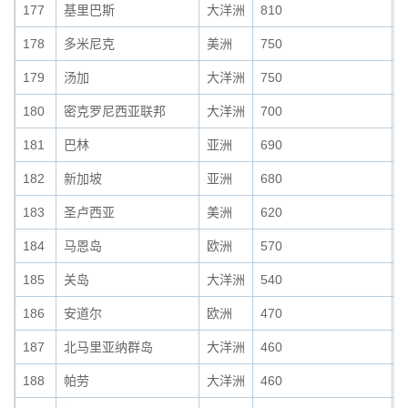
177
基里巴斯
大洋洲
810
0
178
多米尼克
美洲
750
0
179
汤加
大洋洲
750
0
180
密克罗尼西亚联邦
大洋洲
700
0
181
巴林
亚洲
690
0
182
新加坡
亚洲
680
0
183
圣卢西亚
美洲
620
0
184
马恩岛
欧洲
570
0
185
关岛
大洋洲
540
0
186
安道尔
欧洲
470
0
187
北马里亚纳群岛
大洋洲
460
0
188
帕劳
大洋洲
460
0