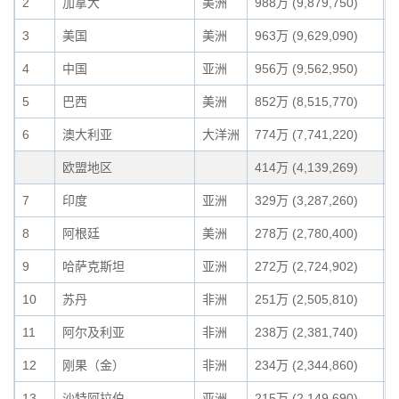
2
加拿大
美洲
988万 (9,879,750)
7
3
美国
美洲
963万 (9,629,090)
6
4
中国
亚洲
956万 (9,562,950)
6
5
巴西
美洲
852万 (8,515,770)
6
6
澳大利亚
大洋洲
774万 (7,741,220)
5
欧盟地区
414万 (4,139,269)
2
7
印度
亚洲
329万 (3,287,260)
2
8
阿根廷
美洲
278万 (2,780,400)
1
9
哈萨克斯坦
亚洲
272万 (2,724,902)
1
10
苏丹
非洲
251万 (2,505,810)
1
11
阿尔及利亚
非洲
238万 (2,381,740)
1
12
刚果（金）
非洲
234万 (2,344,860)
1
13
沙特阿拉伯
亚洲
215万 (2,149,690)
1