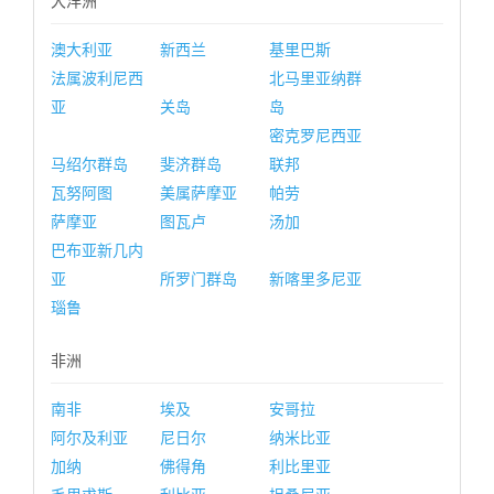
大洋洲
澳大利亚
新西兰
基里巴斯
法属波利尼西
北马里亚纳群
亚
关岛
岛
密克罗尼西亚
马绍尔群岛
斐济群岛
联邦
瓦努阿图
美属萨摩亚
帕劳
萨摩亚
图瓦卢
汤加
巴布亚新几内
亚
所罗门群岛
新喀里多尼亚
瑙鲁
非洲
南非
埃及
安哥拉
阿尔及利亚
尼日尔
纳米比亚
加纳
佛得角
利比里亚