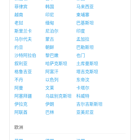
菲律宾
韩国
马来西亚
越南
印尼
柬埔寨
老挝
缅甸
巴基斯坦
斯里兰卡
尼泊尔
印度
马尔代夫
蒙古
孟加拉
约旦
朝鲜
巴勒斯坦
沙特阿拉伯
黎巴嫩
也门
叙利亚
哈萨克斯坦
土库曼斯坦
格鲁吉亚
阿富汗
塔吉克斯坦
不丹
以色列
东帝汶
阿曼
文莱
卡塔尔
阿塞拜疆
乌兹别克斯坦
科威特
伊拉克
伊朗
吉尔吉斯斯坦
阿联酋
巴林
亚美尼亚
欧洲