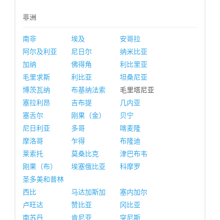
非洲
南非
埃及
安哥拉
阿尔及利亚
尼日尔
纳米比亚
加纳
佛得角
利比里亚
毛里求斯
利比亚
坦桑尼亚
博茨瓦纳
布基纳法索
毛里塔尼亚
塞拉利昂
吉布提
几内亚
塞舌尔
刚果（金）
贝宁
尼日利亚
多哥
喀麦隆
摩洛哥
乍得
布隆迪
莱索托
莫桑比克
津巴布韦
刚果（布）
埃塞俄比亚
科摩罗
圣多美和普林
西比
马达加斯加
塞内加尔
卢旺达
赞比亚
冈比亚
南苏丹
肯尼亚
突尼斯