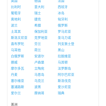
英国
德国
法国
比利时
意大利
西班牙
葡萄牙
瑞士
冰岛
奥地利
捷克
匈牙利
波兰
希腊
俄罗斯
土耳其
保加利亚
罗马尼亚
斯洛文尼亚
克罗地亚
圣马力诺
直布罗陀
芬兰
列支敦士登
马耳他
荷兰
黑山
白俄罗斯
安道尔
拉脱维亚
挪威
卢森堡
马其顿
摩尔多瓦
立陶宛
法罗群岛
丹麦
马恩岛
阿尔巴尼亚
塞尔维亚
乌克兰
斯洛伐克
塞浦路斯
波黑
爱沙尼亚
爱尔兰
摩纳哥
瑞典
美洲