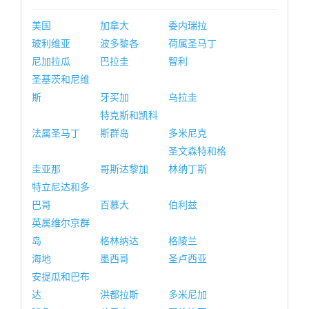
美国
加拿大
委内瑞拉
玻利维亚
波多黎各
荷属圣马丁
尼加拉瓜
巴拉圭
智利
圣基茨和尼维
斯
牙买加
乌拉圭
特克斯和凯科
法属圣马丁
斯群岛
多米尼克
圣文森特和格
圭亚那
哥斯达黎加
林纳丁斯
特立尼达和多
巴哥
百慕大
伯利兹
英属维尔京群
岛
格林纳达
格陵兰
海地
墨西哥
圣卢西亚
安提瓜和巴布
达
洪都拉斯
多米尼加