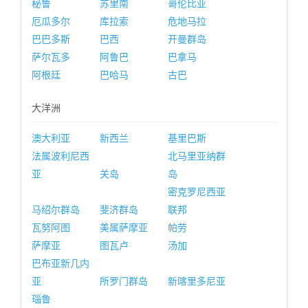
秘鲁
苏里南
哥伦比亚
厄瓜多尔
库拉索
危地马拉
巴巴多斯
巴西
开曼群岛
萨尔瓦多
阿鲁巴
巴拿马
阿根廷
巴哈马
古巴
大洋洲
澳大利亚
新西兰
基里巴斯
法属波利尼西
北马里亚纳群
亚
关岛
岛
密克罗尼西亚
马绍尔群岛
斐济群岛
联邦
瓦努阿图
美属萨摩亚
帕劳
萨摩亚
图瓦卢
汤加
巴布亚新几内
亚
所罗门群岛
新喀里多尼亚
瑙鲁