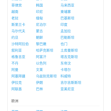
菲律宾
韩国
马来西亚
越南
印尼
柬埔寨
老挝
缅甸
巴基斯坦
斯里兰卡
尼泊尔
印度
马尔代夫
蒙古
孟加拉
约旦
朝鲜
巴勒斯坦
沙特阿拉伯
黎巴嫩
也门
叙利亚
哈萨克斯坦
土库曼斯坦
格鲁吉亚
阿富汗
塔吉克斯坦
不丹
以色列
东帝汶
阿曼
文莱
卡塔尔
阿塞拜疆
乌兹别克斯坦
科威特
伊拉克
伊朗
吉尔吉斯斯坦
阿联酋
巴林
亚美尼亚
欧洲