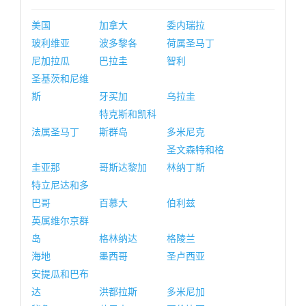
美国
加拿大
委内瑞拉
玻利维亚
波多黎各
荷属圣马丁
尼加拉瓜
巴拉圭
智利
圣基茨和尼维
斯
牙买加
乌拉圭
特克斯和凯科
法属圣马丁
斯群岛
多米尼克
圣文森特和格
圭亚那
哥斯达黎加
林纳丁斯
特立尼达和多
巴哥
百慕大
伯利兹
英属维尔京群
岛
格林纳达
格陵兰
海地
墨西哥
圣卢西亚
安提瓜和巴布
达
洪都拉斯
多米尼加