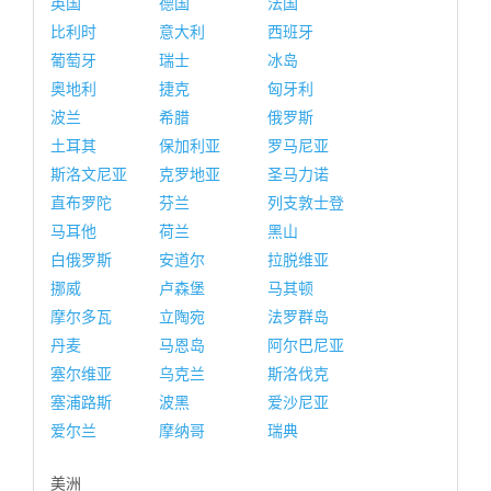
英国
德国
法国
比利时
意大利
西班牙
葡萄牙
瑞士
冰岛
奥地利
捷克
匈牙利
波兰
希腊
俄罗斯
土耳其
保加利亚
罗马尼亚
斯洛文尼亚
克罗地亚
圣马力诺
直布罗陀
芬兰
列支敦士登
马耳他
荷兰
黑山
白俄罗斯
安道尔
拉脱维亚
挪威
卢森堡
马其顿
摩尔多瓦
立陶宛
法罗群岛
丹麦
马恩岛
阿尔巴尼亚
塞尔维亚
乌克兰
斯洛伐克
塞浦路斯
波黑
爱沙尼亚
爱尔兰
摩纳哥
瑞典
美洲