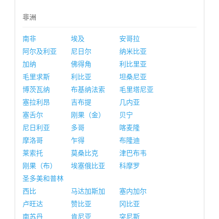
非洲
南非
埃及
安哥拉
阿尔及利亚
尼日尔
纳米比亚
加纳
佛得角
利比里亚
毛里求斯
利比亚
坦桑尼亚
博茨瓦纳
布基纳法索
毛里塔尼亚
塞拉利昂
吉布提
几内亚
塞舌尔
刚果（金）
贝宁
尼日利亚
多哥
喀麦隆
摩洛哥
乍得
布隆迪
莱索托
莫桑比克
津巴布韦
刚果（布）
埃塞俄比亚
科摩罗
圣多美和普林
西比
马达加斯加
塞内加尔
卢旺达
赞比亚
冈比亚
南苏丹
肯尼亚
突尼斯