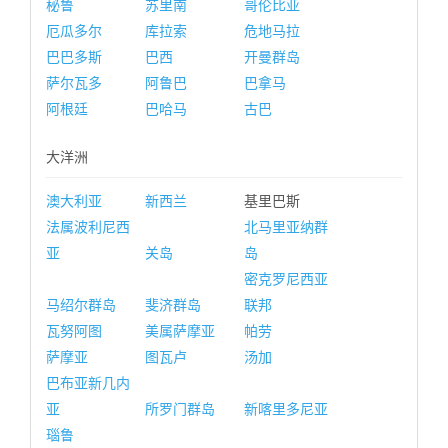
秘鲁
苏里南
哥伦比亚
厄瓜多尔
库拉索
危地马拉
巴巴多斯
巴西
开曼群岛
萨尔瓦多
阿鲁巴
巴拿马
阿根廷
巴哈马
古巴
大洋洲
澳大利亚
新西兰
基里巴斯
法属波利尼西
北马里亚纳群
亚
关岛
岛
密克罗尼西亚
马绍尔群岛
斐济群岛
联邦
瓦努阿图
美属萨摩亚
帕劳
萨摩亚
图瓦卢
汤加
巴布亚新几内
亚
所罗门群岛
新喀里多尼亚
瑙鲁