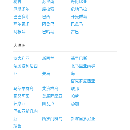
秘鲁
苏里南
哥伦比亚
厄瓜多尔
库拉索
危地马拉
巴巴多斯
巴西
开曼群岛
萨尔瓦多
阿鲁巴
巴拿马
阿根廷
巴哈马
古巴
大洋洲
澳大利亚
新西兰
基里巴斯
法属波利尼西
北马里亚纳群
亚
关岛
岛
密克罗尼西亚
马绍尔群岛
斐济群岛
联邦
瓦努阿图
美属萨摩亚
帕劳
萨摩亚
图瓦卢
汤加
巴布亚新几内
亚
所罗门群岛
新喀里多尼亚
瑙鲁