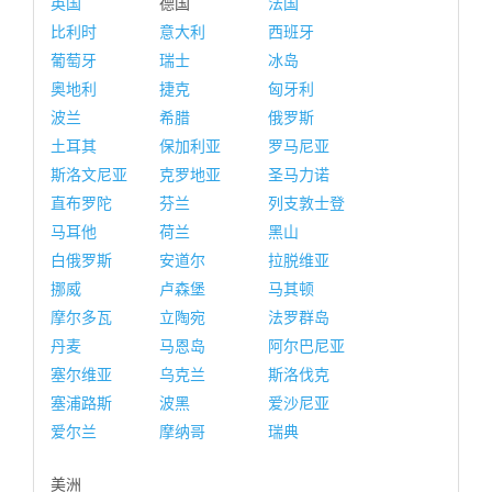
英国
德国
法国
比利时
意大利
西班牙
葡萄牙
瑞士
冰岛
奥地利
捷克
匈牙利
波兰
希腊
俄罗斯
土耳其
保加利亚
罗马尼亚
斯洛文尼亚
克罗地亚
圣马力诺
直布罗陀
芬兰
列支敦士登
马耳他
荷兰
黑山
白俄罗斯
安道尔
拉脱维亚
挪威
卢森堡
马其顿
摩尔多瓦
立陶宛
法罗群岛
丹麦
马恩岛
阿尔巴尼亚
塞尔维亚
乌克兰
斯洛伐克
塞浦路斯
波黑
爱沙尼亚
爱尔兰
摩纳哥
瑞典
美洲