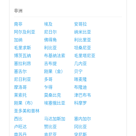
非洲
南非
埃及
安哥拉
阿尔及利亚
尼日尔
纳米比亚
加纳
佛得角
利比里亚
毛里求斯
利比亚
坦桑尼亚
博茨瓦纳
布基纳法索
毛里塔尼亚
塞拉利昂
吉布提
几内亚
塞舌尔
刚果（金）
贝宁
尼日利亚
多哥
喀麦隆
摩洛哥
乍得
布隆迪
莱索托
莫桑比克
津巴布韦
刚果（布）
埃塞俄比亚
科摩罗
圣多美和普林
西比
马达加斯加
塞内加尔
卢旺达
赞比亚
冈比亚
南苏丹
肯尼亚
突尼斯