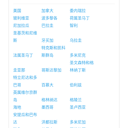
美国
加拿大
委内瑞拉
玻利维亚
波多黎各
荷属圣马丁
尼加拉瓜
巴拉圭
智利
圣基茨和尼维
斯
牙买加
乌拉圭
特克斯和凯科
法属圣马丁
斯群岛
多米尼克
圣文森特和格
圭亚那
哥斯达黎加
林纳丁斯
特立尼达和多
巴哥
百慕大
伯利兹
英属维尔京群
岛
格林纳达
格陵兰
海地
墨西哥
圣卢西亚
安提瓜和巴布
达
洪都拉斯
多米尼加