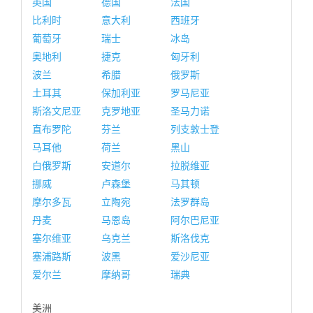
英国
德国
法国
比利时
意大利
西班牙
葡萄牙
瑞士
冰岛
奥地利
捷克
匈牙利
波兰
希腊
俄罗斯
土耳其
保加利亚
罗马尼亚
斯洛文尼亚
克罗地亚
圣马力诺
直布罗陀
芬兰
列支敦士登
马耳他
荷兰
黑山
白俄罗斯
安道尔
拉脱维亚
挪威
卢森堡
马其顿
摩尔多瓦
立陶宛
法罗群岛
丹麦
马恩岛
阿尔巴尼亚
塞尔维亚
乌克兰
斯洛伐克
塞浦路斯
波黑
爱沙尼亚
爱尔兰
摩纳哥
瑞典
美洲