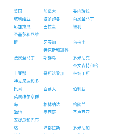
美国
加拿大
委内瑞拉
玻利维亚
波多黎各
荷属圣马丁
尼加拉瓜
巴拉圭
智利
圣基茨和尼维
斯
牙买加
乌拉圭
特克斯和凯科
法属圣马丁
斯群岛
多米尼克
圣文森特和格
圭亚那
哥斯达黎加
林纳丁斯
特立尼达和多
巴哥
百慕大
伯利兹
英属维尔京群
岛
格林纳达
格陵兰
海地
墨西哥
圣卢西亚
安提瓜和巴布
达
洪都拉斯
多米尼加