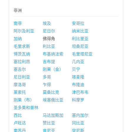
非洲
南非
埃及
安哥拉
阿尔及利亚
尼日尔
纳米比亚
加纳
佛得角
利比里亚
毛里求斯
利比亚
坦桑尼亚
博茨瓦纳
布基纳法索
毛里塔尼亚
塞拉利昂
吉布提
几内亚
塞舌尔
刚果（金）
贝宁
尼日利亚
多哥
喀麦隆
摩洛哥
乍得
布隆迪
莱索托
莫桑比克
津巴布韦
刚果（布）
埃塞俄比亚
科摩罗
圣多美和普林
西比
马达加斯加
塞内加尔
卢旺达
赞比亚
冈比亚
南苏丹
肯尼亚
突尼斯