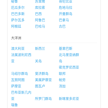
秘鲁
苏里南
哥伦比亚
厄瓜多尔
库拉索
危地马拉
巴巴多斯
巴西
开曼群岛
萨尔瓦多
阿鲁巴
巴拿马
阿根廷
巴哈马
古巴
大洋洲
澳大利亚
新西兰
基里巴斯
法属波利尼西
北马里亚纳群
亚
关岛
岛
密克罗尼西亚
马绍尔群岛
斐济群岛
联邦
瓦努阿图
美属萨摩亚
帕劳
萨摩亚
图瓦卢
汤加
巴布亚新几内
亚
所罗门群岛
新喀里多尼亚
瑙鲁