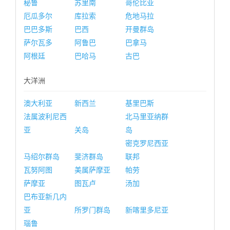
秘鲁
苏里南
哥伦比亚
厄瓜多尔
库拉索
危地马拉
巴巴多斯
巴西
开曼群岛
萨尔瓦多
阿鲁巴
巴拿马
阿根廷
巴哈马
古巴
大洋洲
澳大利亚
新西兰
基里巴斯
法属波利尼西
北马里亚纳群
亚
关岛
岛
密克罗尼西亚
马绍尔群岛
斐济群岛
联邦
瓦努阿图
美属萨摩亚
帕劳
萨摩亚
图瓦卢
汤加
巴布亚新几内
亚
所罗门群岛
新喀里多尼亚
瑙鲁