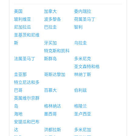
美国
加拿大
委内瑞拉
玻利维亚
波多黎各
荷属圣马丁
尼加拉瓜
巴拉圭
智利
圣基茨和尼维
斯
牙买加
乌拉圭
特克斯和凯科
法属圣马丁
斯群岛
多米尼克
圣文森特和格
圭亚那
哥斯达黎加
林纳丁斯
特立尼达和多
巴哥
百慕大
伯利兹
英属维尔京群
岛
格林纳达
格陵兰
海地
墨西哥
圣卢西亚
安提瓜和巴布
达
洪都拉斯
多米尼加