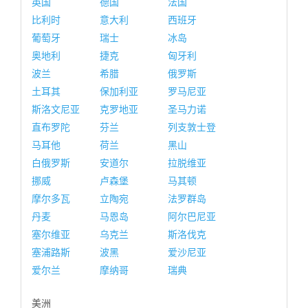
英国
德国
法国
比利时
意大利
西班牙
葡萄牙
瑞士
冰岛
奥地利
捷克
匈牙利
波兰
希腊
俄罗斯
土耳其
保加利亚
罗马尼亚
斯洛文尼亚
克罗地亚
圣马力诺
直布罗陀
芬兰
列支敦士登
马耳他
荷兰
黑山
白俄罗斯
安道尔
拉脱维亚
挪威
卢森堡
马其顿
摩尔多瓦
立陶宛
法罗群岛
丹麦
马恩岛
阿尔巴尼亚
塞尔维亚
乌克兰
斯洛伐克
塞浦路斯
波黑
爱沙尼亚
爱尔兰
摩纳哥
瑞典
美洲