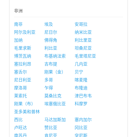
非洲
南非
埃及
安哥拉
阿尔及利亚
尼日尔
纳米比亚
加纳
佛得角
利比里亚
毛里求斯
利比亚
坦桑尼亚
博茨瓦纳
布基纳法索
毛里塔尼亚
塞拉利昂
吉布提
几内亚
塞舌尔
刚果（金）
贝宁
尼日利亚
多哥
喀麦隆
摩洛哥
乍得
布隆迪
莱索托
莫桑比克
津巴布韦
刚果（布）
埃塞俄比亚
科摩罗
圣多美和普林
西比
马达加斯加
塞内加尔
卢旺达
赞比亚
冈比亚
南苏丹
肯尼亚
突尼斯