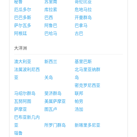
秘鲁
苏里南
哥伦比亚
厄瓜多尔
库拉索
危地马拉
巴巴多斯
巴西
开曼群岛
萨尔瓦多
阿鲁巴
巴拿马
阿根廷
巴哈马
古巴
大洋洲
澳大利亚
新西兰
基里巴斯
法属波利尼西
北马里亚纳群
亚
关岛
岛
密克罗尼西亚
马绍尔群岛
斐济群岛
联邦
瓦努阿图
美属萨摩亚
帕劳
萨摩亚
图瓦卢
汤加
巴布亚新几内
亚
所罗门群岛
新喀里多尼亚
瑙鲁