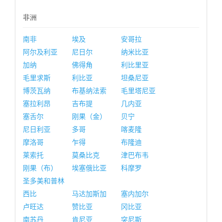
非洲
南非
埃及
安哥拉
阿尔及利亚
尼日尔
纳米比亚
加纳
佛得角
利比里亚
毛里求斯
利比亚
坦桑尼亚
博茨瓦纳
布基纳法索
毛里塔尼亚
塞拉利昂
吉布提
几内亚
塞舌尔
刚果（金）
贝宁
尼日利亚
多哥
喀麦隆
摩洛哥
乍得
布隆迪
莱索托
莫桑比克
津巴布韦
刚果（布）
埃塞俄比亚
科摩罗
圣多美和普林
西比
马达加斯加
塞内加尔
卢旺达
赞比亚
冈比亚
南苏丹
肯尼亚
突尼斯