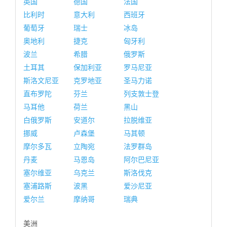
英国
德国
法国
比利时
意大利
西班牙
葡萄牙
瑞士
冰岛
奥地利
捷克
匈牙利
波兰
希腊
俄罗斯
土耳其
保加利亚
罗马尼亚
斯洛文尼亚
克罗地亚
圣马力诺
直布罗陀
芬兰
列支敦士登
马耳他
荷兰
黑山
白俄罗斯
安道尔
拉脱维亚
挪威
卢森堡
马其顿
摩尔多瓦
立陶宛
法罗群岛
丹麦
马恩岛
阿尔巴尼亚
塞尔维亚
乌克兰
斯洛伐克
塞浦路斯
波黑
爱沙尼亚
爱尔兰
摩纳哥
瑞典
美洲