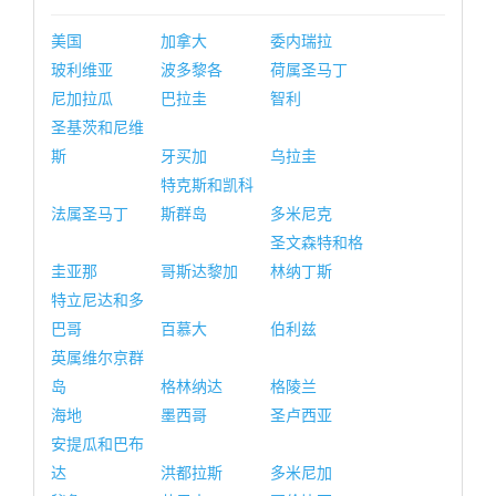
美国
加拿大
委内瑞拉
玻利维亚
波多黎各
荷属圣马丁
尼加拉瓜
巴拉圭
智利
圣基茨和尼维
斯
牙买加
乌拉圭
特克斯和凯科
法属圣马丁
斯群岛
多米尼克
圣文森特和格
圭亚那
哥斯达黎加
林纳丁斯
特立尼达和多
巴哥
百慕大
伯利兹
英属维尔京群
岛
格林纳达
格陵兰
海地
墨西哥
圣卢西亚
安提瓜和巴布
达
洪都拉斯
多米尼加