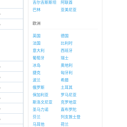
吉尔吉斯斯坦
阿联酋
巴林
亚美尼亚
%
欧洲
%
英国
德国
法国
比利时
意大利
西班牙
葡萄牙
瑞士
冰岛
奥地利
%
捷克
匈牙利
%
波兰
希腊
%
俄罗斯
土耳其
保加利亚
罗马尼亚
%
斯洛文尼亚
克罗地亚
%
圣马力诺
直布罗陀
芬兰
列支敦士登
%
马耳他
荷兰