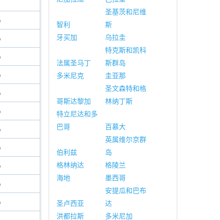
圣基茨和尼维
%
智利
斯
牙买加
乌拉圭
%
特克斯和凯科
%
法属圣马丁
斯群岛
%
多米尼克
圭亚那
圣文森特和格
%
哥斯达黎加
林纳丁斯
%
特立尼达和多
巴哥
百慕大
%
英属维尔京群
%
伯利兹
岛
格林纳达
格陵兰
%
海地
墨西哥
%
安提瓜和巴布
%
圣卢西亚
达
洪都拉斯
多米尼加