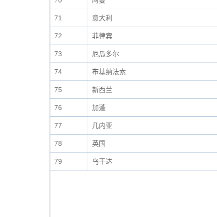
70
阿曼
71
意大利
72
菲律宾
73
厄瓜多尔
74
布基纳法索
75
新西兰
76
加蓬
77
几内亚
78
英国
79
乌干达