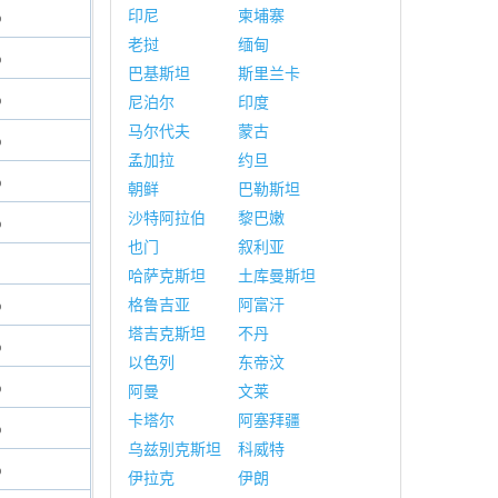
印尼
柬埔寨
%
老挝
缅甸
%
巴基斯坦
斯里兰卡
%
尼泊尔
印度
马尔代夫
蒙古
%
孟加拉
约旦
%
朝鲜
巴勒斯坦
沙特阿拉伯
黎巴嫩
%
也门
叙利亚
哈萨克斯坦
土库曼斯坦
%
格鲁吉亚
阿富汗
塔吉克斯坦
不丹
%
以色列
东帝汶
%
阿曼
文莱
卡塔尔
阿塞拜疆
%
乌兹别克斯坦
科威特
%
伊拉克
伊朗