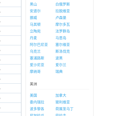
%
黑山
白俄罗斯
安道尔
拉脱维亚
%
挪威
卢森堡
%
马其顿
摩尔多瓦
%
立陶宛
法罗群岛
丹麦
马恩岛
%
阿尔巴尼亚
塞尔维亚
%
乌克兰
斯洛伐克
塞浦路斯
波黑
%
爱沙尼亚
爱尔兰
%
摩纳哥
瑞典
%
美洲
%
美国
加拿大
%
委内瑞拉
玻利维亚
%
波多黎各
荷属圣马丁
尼加拉瓜
巴拉圭