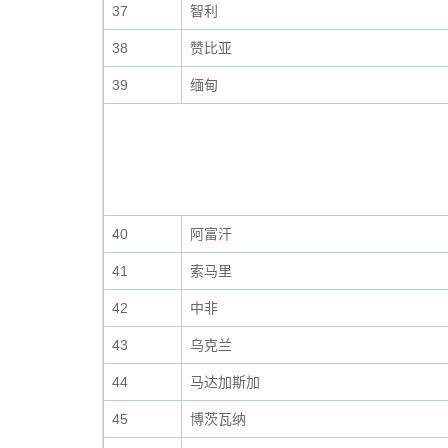
37
智利
38
赞比亚
39
缅甸
40
阿富汗
41
索马里
42
中非
43
乌克兰
44
马达加斯加
45
博茨瓦纳