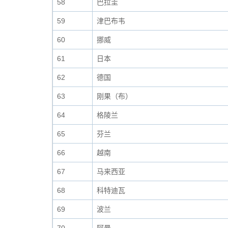
58
巴拉圭
59
津巴布韦
60
挪威
61
日本
62
德国
63
刚果（布）
64
格陵兰
65
芬兰
66
越南
67
马来西亚
68
科特迪瓦
69
波兰