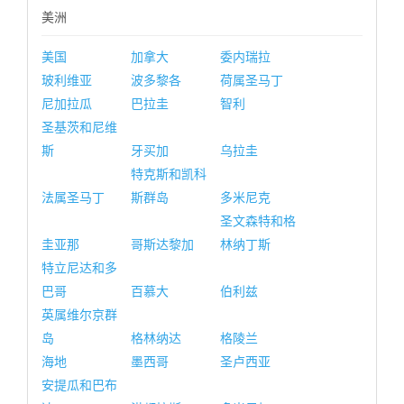
美洲
美国
加拿大
委内瑞拉
玻利维亚
波多黎各
荷属圣马丁
尼加拉瓜
巴拉圭
智利
圣基茨和尼维
斯
牙买加
乌拉圭
特克斯和凯科
法属圣马丁
斯群岛
多米尼克
圣文森特和格
圭亚那
哥斯达黎加
林纳丁斯
特立尼达和多
巴哥
百慕大
伯利兹
英属维尔京群
岛
格林纳达
格陵兰
海地
墨西哥
圣卢西亚
安提瓜和巴布