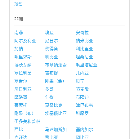
瑙鲁
非洲
南非
埃及
安哥拉
阿尔及利亚
尼日尔
纳米比亚
加纳
佛得角
利比里亚
毛里求斯
利比亚
坦桑尼亚
博茨瓦纳
布基纳法索
毛里塔尼亚
塞拉利昂
吉布提
几内亚
塞舌尔
刚果（金）
贝宁
尼日利亚
多哥
喀麦隆
摩洛哥
乍得
布隆迪
莱索托
莫桑比克
津巴布韦
刚果（布）
埃塞俄比亚
科摩罗
圣多美和普林
西比
马达加斯加
塞内加尔
卢旺达
赞比亚
冈比亚