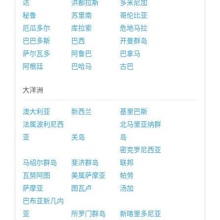
达
洪都拉斯
多米尼加
秘鲁
苏里南
哥伦比亚
厄瓜多尔
库拉索
危地马拉
巴巴多斯
巴西
开曼群岛
萨尔瓦多
阿鲁巴
巴拿马
阿根廷
巴哈马
古巴
大洋洲
澳大利亚
新西兰
基里巴斯
法属波利尼西
北马里亚纳群
亚
关岛
岛
密克罗尼西亚
马绍尔群岛
斐济群岛
联邦
瓦努阿图
美属萨摩亚
帕劳
萨摩亚
图瓦卢
汤加
巴布亚新几内
亚
所罗门群岛
新喀里多尼亚