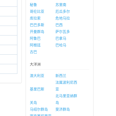
秘鲁
苏里南
哥伦比亚
厄瓜多尔
库拉索
危地马拉
巴巴多斯
巴西
开曼群岛
萨尔瓦多
阿鲁巴
巴拿马
阿根廷
巴哈马
古巴
大洋洲
澳大利亚
新西兰
法属波利尼西
基里巴斯
亚
北马里亚纳群
关岛
岛
马绍尔群岛
斐济群岛