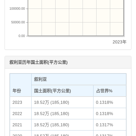
100000.00
50000.00
0.00
2023年
叙利亚历年国土面积(平方公里)
叙利亚
年份
国土面积(平方公里)
占世界%
2023
18.52万 (185,180)
0.1318%
2022
18.52万 (185,180)
0.1318%
2021
18.52万 (185,180)
0.1317%