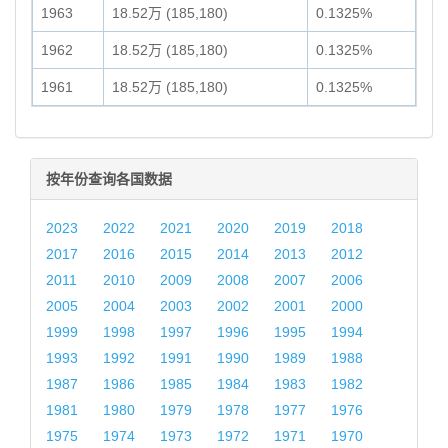
1963
18.52万 (185,180)
0.1325%
1962
18.52万 (185,180)
0.1325%
1961
18.52万 (185,180)
0.1325%
按年份查询各国数据
2023
2022
2021
2020
2019
2018
2017
2016
2015
2014
2013
2012
2011
2010
2009
2008
2007
2006
2005
2004
2003
2002
2001
2000
1999
1998
1997
1996
1995
1994
1993
1992
1991
1990
1989
1988
1987
1986
1985
1984
1983
1982
1981
1980
1979
1978
1977
1976
1975
1974
1973
1972
1971
1970