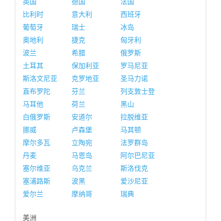
英国
德国
法国
比利时
意大利
西班牙
葡萄牙
瑞士
冰岛
奥地利
捷克
匈牙利
波兰
希腊
俄罗斯
土耳其
保加利亚
罗马尼亚
斯洛文尼亚
克罗地亚
圣马力诺
直布罗陀
芬兰
列支敦士登
马耳他
荷兰
黑山
白俄罗斯
安道尔
拉脱维亚
挪威
卢森堡
马其顿
摩尔多瓦
立陶宛
法罗群岛
丹麦
马恩岛
阿尔巴尼亚
塞尔维亚
乌克兰
斯洛伐克
塞浦路斯
波黑
爱沙尼亚
爱尔兰
摩纳哥
瑞典
美洲