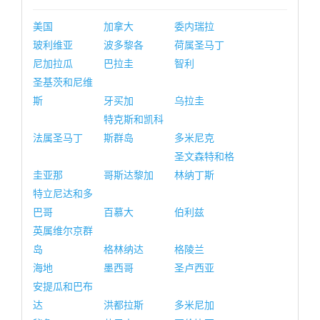
美国
加拿大
委内瑞拉
玻利维亚
波多黎各
荷属圣马丁
尼加拉瓜
巴拉圭
智利
圣基茨和尼维
斯
牙买加
乌拉圭
特克斯和凯科
法属圣马丁
斯群岛
多米尼克
圣文森特和格
圭亚那
哥斯达黎加
林纳丁斯
特立尼达和多
巴哥
百慕大
伯利兹
英属维尔京群
岛
格林纳达
格陵兰
海地
墨西哥
圣卢西亚
安提瓜和巴布
达
洪都拉斯
多米尼加