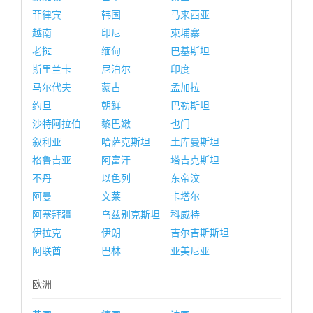
菲律宾
韩国
马来西亚
越南
印尼
柬埔寨
老挝
缅甸
巴基斯坦
斯里兰卡
尼泊尔
印度
马尔代夫
蒙古
孟加拉
约旦
朝鲜
巴勒斯坦
沙特阿拉伯
黎巴嫩
也门
叙利亚
哈萨克斯坦
土库曼斯坦
格鲁吉亚
阿富汗
塔吉克斯坦
不丹
以色列
东帝汶
阿曼
文莱
卡塔尔
阿塞拜疆
乌兹别克斯坦
科威特
伊拉克
伊朗
吉尔吉斯斯坦
阿联酋
巴林
亚美尼亚
欧洲