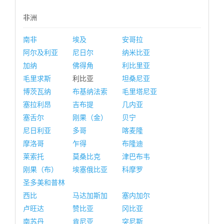
非洲
南非
埃及
安哥拉
阿尔及利亚
尼日尔
纳米比亚
加纳
佛得角
利比里亚
毛里求斯
利比亚
坦桑尼亚
博茨瓦纳
布基纳法索
毛里塔尼亚
塞拉利昂
吉布提
几内亚
塞舌尔
刚果（金）
贝宁
尼日利亚
多哥
喀麦隆
摩洛哥
乍得
布隆迪
莱索托
莫桑比克
津巴布韦
刚果（布）
埃塞俄比亚
科摩罗
圣多美和普林
西比
马达加斯加
塞内加尔
卢旺达
赞比亚
冈比亚
南苏丹
肯尼亚
突尼斯