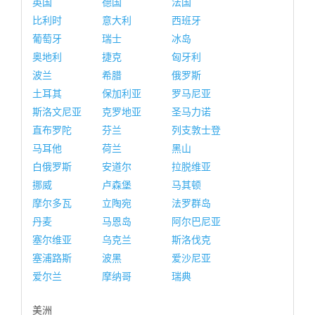
英国
德国
法国
比利时
意大利
西班牙
葡萄牙
瑞士
冰岛
奥地利
捷克
匈牙利
波兰
希腊
俄罗斯
土耳其
保加利亚
罗马尼亚
斯洛文尼亚
克罗地亚
圣马力诺
直布罗陀
芬兰
列支敦士登
马耳他
荷兰
黑山
白俄罗斯
安道尔
拉脱维亚
挪威
卢森堡
马其顿
摩尔多瓦
立陶宛
法罗群岛
丹麦
马恩岛
阿尔巴尼亚
塞尔维亚
乌克兰
斯洛伐克
塞浦路斯
波黑
爱沙尼亚
爱尔兰
摩纳哥
瑞典
美洲