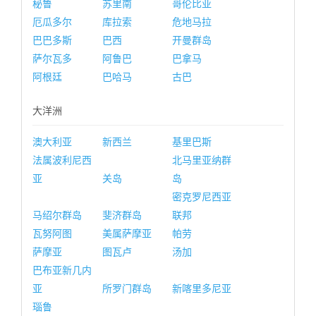
秘鲁
苏里南
哥伦比亚
厄瓜多尔
库拉索
危地马拉
巴巴多斯
巴西
开曼群岛
萨尔瓦多
阿鲁巴
巴拿马
阿根廷
巴哈马
古巴
大洋洲
澳大利亚
新西兰
基里巴斯
法属波利尼西
北马里亚纳群
亚
关岛
岛
密克罗尼西亚
马绍尔群岛
斐济群岛
联邦
瓦努阿图
美属萨摩亚
帕劳
萨摩亚
图瓦卢
汤加
巴布亚新几内
亚
所罗门群岛
新喀里多尼亚
瑙鲁