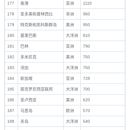
177
香港
亚洲
1110
0
178
圣多美和普林西比
非洲
960
0
179
特克斯和凯科斯群岛
美洲
950
0
180
基里巴斯
大洋洲
810
0
181
巴林
亚洲
790
0
182
多米尼克
美洲
750
0
183
汤加
大洋洲
750
0
184
新加坡
亚洲
728
0
185
密克罗尼西亚联邦
大洋洲
700
0
186
圣卢西亚
美洲
620
0
187
马恩岛
欧洲
570
0
188
关岛
大洋洲
540
0