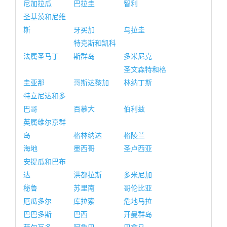
尼加拉瓜
巴拉圭
智利
圣基茨和尼维
斯
牙买加
乌拉圭
特克斯和凯科
法属圣马丁
斯群岛
多米尼克
圣文森特和格
圭亚那
哥斯达黎加
林纳丁斯
特立尼达和多
巴哥
百慕大
伯利兹
英属维尔京群
岛
格林纳达
格陵兰
海地
墨西哥
圣卢西亚
安提瓜和巴布
达
洪都拉斯
多米尼加
秘鲁
苏里南
哥伦比亚
厄瓜多尔
库拉索
危地马拉
巴巴多斯
巴西
开曼群岛