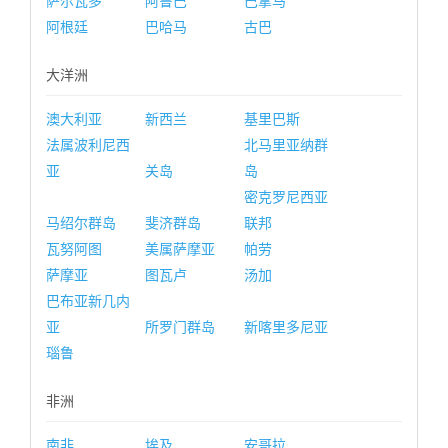
萨尔瓦多
阿鲁巴
巴拿马
阿根廷
巴哈马
古巴
大洋洲
澳大利亚
新西兰
基里巴斯
法属波利尼西
北马里亚纳群
亚
关岛
岛
密克罗尼西亚
马绍尔群岛
斐济群岛
联邦
瓦努阿图
美属萨摩亚
帕劳
萨摩亚
图瓦卢
汤加
巴布亚新几内
亚
所罗门群岛
新喀里多尼亚
瑙鲁
非洲
南非
埃及
安哥拉