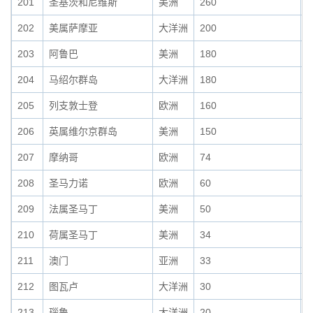
201
圣基茨和尼维斯
美洲
260
0
202
美属萨摩亚
大洋洲
200
0
203
阿鲁巴
美洲
180
0
204
马绍尔群岛
大洋洲
180
0
205
列支敦士登
欧洲
160
0
206
英属维尔京群岛
美洲
150
0
207
摩纳哥
欧洲
74
0
208
圣马力诺
欧洲
60
0
209
法属圣马丁
美洲
50
0
210
荷属圣马丁
美洲
34
0
211
澳门
亚洲
33
0
212
图瓦卢
大洋洲
30
0
213
瑙鲁
大洋洲
20
0