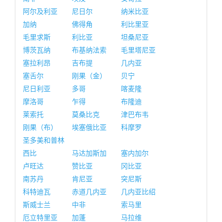
阿尔及利亚
尼日尔
纳米比亚
加纳
佛得角
利比里亚
毛里求斯
利比亚
坦桑尼亚
博茨瓦纳
布基纳法索
毛里塔尼亚
塞拉利昂
吉布提
几内亚
塞舌尔
刚果（金）
贝宁
尼日利亚
多哥
喀麦隆
摩洛哥
乍得
布隆迪
莱索托
莫桑比克
津巴布韦
刚果（布）
埃塞俄比亚
科摩罗
圣多美和普林
西比
马达加斯加
塞内加尔
卢旺达
赞比亚
冈比亚
南苏丹
肯尼亚
突尼斯
科特迪瓦
赤道几内亚
几内亚比绍
斯威士兰
中非
索马里
厄立特里亚
加蓬
马拉维