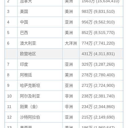
2
加拿大
美洲
1563万 (15,634,410)
1
3
美国
美洲
983万 (9,831,510)
6
4
中国
亚洲
956万 (9,562,910)
6
5
巴西
美洲
852万 (8,515,770)
6
6
澳大利亚
大洋洲
774万 (7,741,220)
5
欧盟地区
431万 (4,311,831)
3
7
印度
亚洲
329万 (3,287,260)
2
8
阿根廷
美洲
278万 (2,780,400)
1
9
哈萨克斯坦
亚洲
272万 (2,724,900)
1
10
阿尔及利亚
非洲
238万 (2,381,740)
1
11
刚果（金）
非洲
234万 (2,344,860)
1
12
沙特阿拉伯
亚洲
215万 (2,149,690)
1
13
墨西哥
美洲
196万 (1,960,647)
1