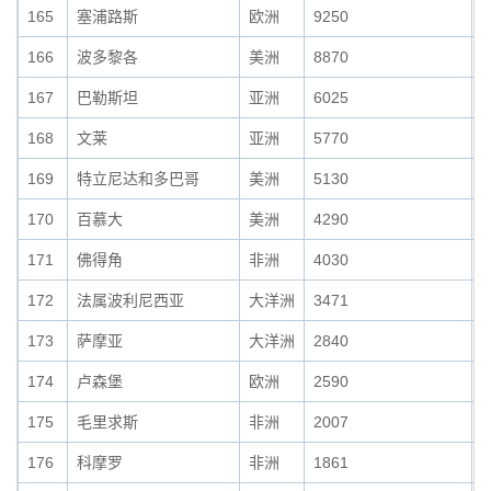
165
塞浦路斯
欧洲
9250
0
166
波多黎各
美洲
8870
0
167
巴勒斯坦
亚洲
6025
0
168
文莱
亚洲
5770
0
169
特立尼达和多巴哥
美洲
5130
0
170
百慕大
美洲
4290
0
171
佛得角
非洲
4030
0
172
法属波利尼西亚
大洋洲
3471
0
173
萨摩亚
大洋洲
2840
0
174
卢森堡
欧洲
2590
0
175
毛里求斯
非洲
2007
0
176
科摩罗
非洲
1861
0