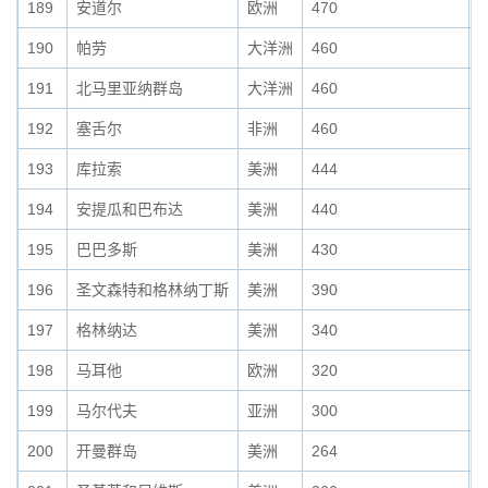
189
安道尔
欧洲
470
0
190
帕劳
大洋洲
460
0
191
北马里亚纳群岛
大洋洲
460
0
192
塞舌尔
非洲
460
0
193
库拉索
美洲
444
0
194
安提瓜和巴布达
美洲
440
0
195
巴巴多斯
美洲
430
0
196
圣文森特和格林纳丁斯
美洲
390
0
197
格林纳达
美洲
340
0
198
马耳他
欧洲
320
0
199
马尔代夫
亚洲
300
0
200
开曼群岛
美洲
264
0