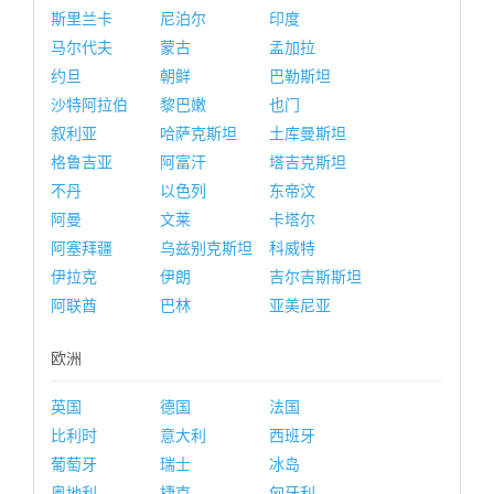
斯里兰卡
尼泊尔
印度
马尔代夫
蒙古
孟加拉
约旦
朝鲜
巴勒斯坦
沙特阿拉伯
黎巴嫩
也门
叙利亚
哈萨克斯坦
土库曼斯坦
格鲁吉亚
阿富汗
塔吉克斯坦
不丹
以色列
东帝汶
阿曼
文莱
卡塔尔
阿塞拜疆
乌兹别克斯坦
科威特
伊拉克
伊朗
吉尔吉斯斯坦
阿联酋
巴林
亚美尼亚
欧洲
英国
德国
法国
比利时
意大利
西班牙
葡萄牙
瑞士
冰岛
奥地利
捷克
匈牙利