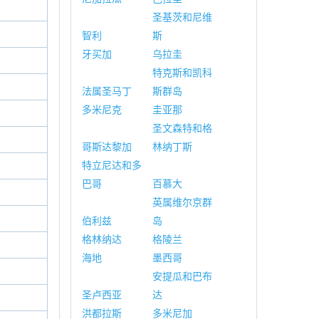
圣基茨和尼维
智利
斯
牙买加
乌拉圭
特克斯和凯科
法属圣马丁
斯群岛
多米尼克
圭亚那
圣文森特和格
哥斯达黎加
林纳丁斯
特立尼达和多
巴哥
百慕大
英属维尔京群
伯利兹
岛
格林纳达
格陵兰
海地
墨西哥
安提瓜和巴布
圣卢西亚
达
洪都拉斯
多米尼加