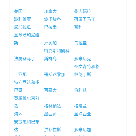
美国
加拿大
委内瑞拉
玻利维亚
波多黎各
荷属圣马丁
尼加拉瓜
巴拉圭
智利
圣基茨和尼维
斯
牙买加
乌拉圭
特克斯和凯科
法属圣马丁
斯群岛
多米尼克
圣文森特和格
圭亚那
哥斯达黎加
林纳丁斯
特立尼达和多
巴哥
百慕大
伯利兹
英属维尔京群
岛
格林纳达
格陵兰
海地
墨西哥
圣卢西亚
安提瓜和巴布
达
洪都拉斯
多米尼加