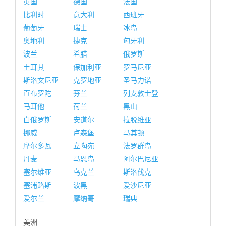
英国
德国
法国
比利时
意大利
西班牙
葡萄牙
瑞士
冰岛
奥地利
捷克
匈牙利
波兰
希腊
俄罗斯
土耳其
保加利亚
罗马尼亚
斯洛文尼亚
克罗地亚
圣马力诺
直布罗陀
芬兰
列支敦士登
马耳他
荷兰
黑山
白俄罗斯
安道尔
拉脱维亚
挪威
卢森堡
马其顿
摩尔多瓦
立陶宛
法罗群岛
丹麦
马恩岛
阿尔巴尼亚
塞尔维亚
乌克兰
斯洛伐克
塞浦路斯
波黑
爱沙尼亚
爱尔兰
摩纳哥
瑞典
美洲