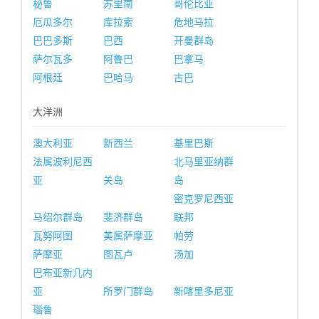
秘鲁
苏里南
哥伦比亚
厄瓜多尔
库拉索
危地马拉
巴巴多斯
巴西
开曼群岛
萨尔瓦多
阿鲁巴
巴拿马
阿根廷
巴哈马
古巴
大洋洲
澳大利亚
新西兰
基里巴斯
法属波利尼西
北马里亚纳群
亚
关岛
岛
密克罗尼西亚
马绍尔群岛
斐济群岛
联邦
瓦努阿图
美属萨摩亚
帕劳
萨摩亚
图瓦卢
汤加
巴布亚新几内
亚
所罗门群岛
新喀里多尼亚
瑙鲁