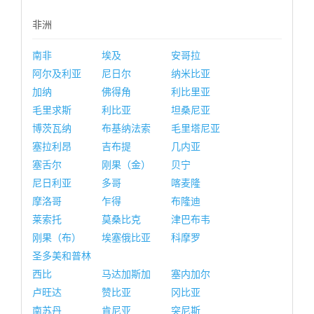
非洲
南非
埃及
安哥拉
阿尔及利亚
尼日尔
纳米比亚
加纳
佛得角
利比里亚
毛里求斯
利比亚
坦桑尼亚
博茨瓦纳
布基纳法索
毛里塔尼亚
塞拉利昂
吉布提
几内亚
塞舌尔
刚果（金）
贝宁
尼日利亚
多哥
喀麦隆
摩洛哥
乍得
布隆迪
莱索托
莫桑比克
津巴布韦
刚果（布）
埃塞俄比亚
科摩罗
圣多美和普林
西比
马达加斯加
塞内加尔
卢旺达
赞比亚
冈比亚
南苏丹
肯尼亚
突尼斯