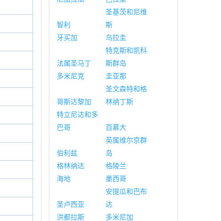
圣基茨和尼维
智利
斯
牙买加
乌拉圭
特克斯和凯科
法属圣马丁
斯群岛
多米尼克
圭亚那
圣文森特和格
哥斯达黎加
林纳丁斯
特立尼达和多
巴哥
百慕大
英属维尔京群
伯利兹
岛
格林纳达
格陵兰
海地
墨西哥
安提瓜和巴布
圣卢西亚
达
洪都拉斯
多米尼加