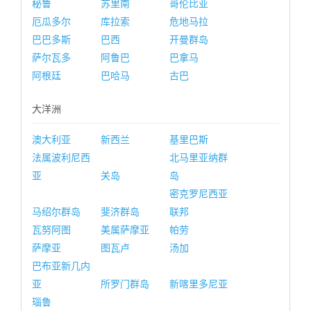
秘鲁
苏里南
哥伦比亚
厄瓜多尔
库拉索
危地马拉
巴巴多斯
巴西
开曼群岛
萨尔瓦多
阿鲁巴
巴拿马
阿根廷
巴哈马
古巴
大洋洲
澳大利亚
新西兰
基里巴斯
法属波利尼西
北马里亚纳群
亚
关岛
岛
密克罗尼西亚
马绍尔群岛
斐济群岛
联邦
瓦努阿图
美属萨摩亚
帕劳
萨摩亚
图瓦卢
汤加
巴布亚新几内
亚
所罗门群岛
新喀里多尼亚
瑙鲁