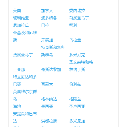
美国
加拿大
委内瑞拉
玻利维亚
波多黎各
荷属圣马丁
尼加拉瓜
巴拉圭
智利
圣基茨和尼维
斯
牙买加
乌拉圭
特克斯和凯科
法属圣马丁
斯群岛
多米尼克
圣文森特和格
圭亚那
哥斯达黎加
林纳丁斯
特立尼达和多
巴哥
百慕大
伯利兹
英属维尔京群
岛
格林纳达
格陵兰
海地
墨西哥
圣卢西亚
安提瓜和巴布
达
洪都拉斯
多米尼加