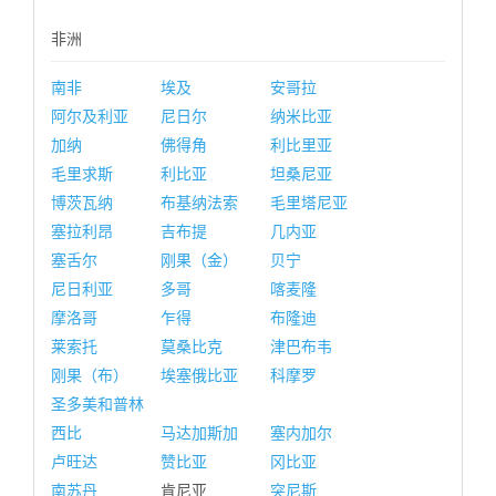
非洲
南非
埃及
安哥拉
阿尔及利亚
尼日尔
纳米比亚
加纳
佛得角
利比里亚
毛里求斯
利比亚
坦桑尼亚
博茨瓦纳
布基纳法索
毛里塔尼亚
塞拉利昂
吉布提
几内亚
塞舌尔
刚果（金）
贝宁
尼日利亚
多哥
喀麦隆
摩洛哥
乍得
布隆迪
莱索托
莫桑比克
津巴布韦
刚果（布）
埃塞俄比亚
科摩罗
圣多美和普林
西比
马达加斯加
塞内加尔
卢旺达
赞比亚
冈比亚
南苏丹
肯尼亚
突尼斯