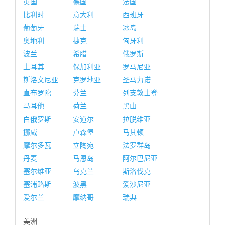
英国
德国
法国
比利时
意大利
西班牙
葡萄牙
瑞士
冰岛
奥地利
捷克
匈牙利
波兰
希腊
俄罗斯
土耳其
保加利亚
罗马尼亚
斯洛文尼亚
克罗地亚
圣马力诺
直布罗陀
芬兰
列支敦士登
马耳他
荷兰
黑山
白俄罗斯
安道尔
拉脱维亚
挪威
卢森堡
马其顿
摩尔多瓦
立陶宛
法罗群岛
丹麦
马恩岛
阿尔巴尼亚
塞尔维亚
乌克兰
斯洛伐克
塞浦路斯
波黑
爱沙尼亚
爱尔兰
摩纳哥
瑞典
美洲