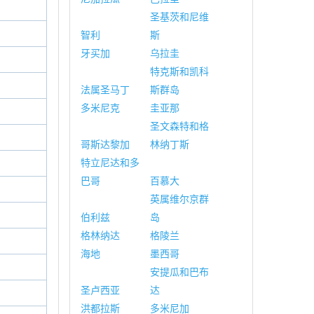
圣基茨和尼维
智利
斯
牙买加
乌拉圭
特克斯和凯科
法属圣马丁
斯群岛
多米尼克
圭亚那
圣文森特和格
哥斯达黎加
林纳丁斯
特立尼达和多
巴哥
百慕大
英属维尔京群
伯利兹
岛
格林纳达
格陵兰
海地
墨西哥
安提瓜和巴布
圣卢西亚
达
洪都拉斯
多米尼加