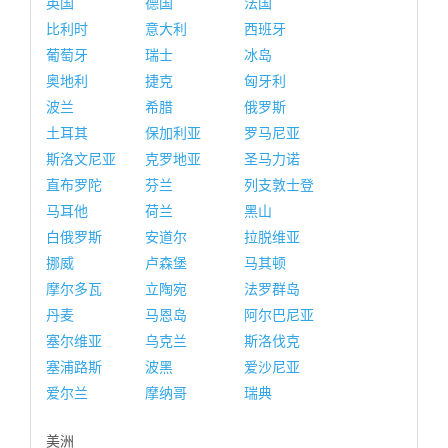
英国
德国
法国
比利时
意大利
西班牙
葡萄牙
瑞士
冰岛
奥地利
捷克
匈牙利
波兰
希腊
俄罗斯
土耳其
保加利亚
罗马尼亚
斯洛文尼亚
克罗地亚
圣马力诺
直布罗陀
芬兰
列支敦士登
马耳他
荷兰
黑山
白俄罗斯
安道尔
拉脱维亚
挪威
卢森堡
马其顿
摩尔多瓦
立陶宛
法罗群岛
丹麦
马恩岛
阿尔巴尼亚
塞尔维亚
乌克兰
斯洛伐克
塞浦路斯
波黑
爱沙尼亚
爱尔兰
摩纳哥
瑞典
美洲