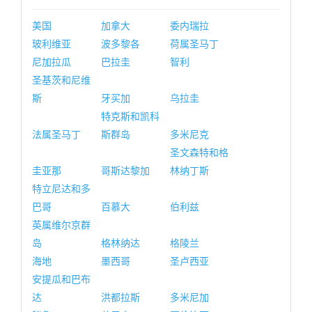
美国
加拿大
委内瑞拉
玻利维亚
波多黎各
荷属圣马丁
尼加拉瓜
巴拉圭
智利
圣基茨和尼维
斯
牙买加
乌拉圭
特克斯和凯科
法属圣马丁
斯群岛
多米尼克
圣文森特和格
圭亚那
哥斯达黎加
林纳丁斯
特立尼达和多
巴哥
百慕大
伯利兹
英属维尔京群
岛
格林纳达
格陵兰
海地
墨西哥
圣卢西亚
安提瓜和巴布
达
洪都拉斯
多米尼加