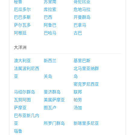
秘鲁
苏里南
哥伦比亚
厄瓜多尔
库拉索
危地马拉
巴巴多斯
巴西
开曼群岛
萨尔瓦多
阿鲁巴
巴拿马
阿根廷
巴哈马
古巴
大洋洲
澳大利亚
新西兰
基里巴斯
法属波利尼西
北马里亚纳群
亚
关岛
岛
密克罗尼西亚
马绍尔群岛
斐济群岛
联邦
瓦努阿图
美属萨摩亚
帕劳
萨摩亚
图瓦卢
汤加
巴布亚新几内
亚
所罗门群岛
新喀里多尼亚
瑙鲁