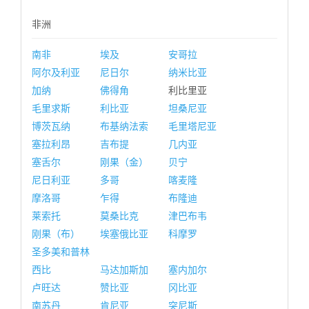
非洲
南非
埃及
安哥拉
阿尔及利亚
尼日尔
纳米比亚
加纳
佛得角
利比里亚
毛里求斯
利比亚
坦桑尼亚
博茨瓦纳
布基纳法索
毛里塔尼亚
塞拉利昂
吉布提
几内亚
塞舌尔
刚果（金）
贝宁
尼日利亚
多哥
喀麦隆
摩洛哥
乍得
布隆迪
莱索托
莫桑比克
津巴布韦
刚果（布）
埃塞俄比亚
科摩罗
圣多美和普林
西比
马达加斯加
塞内加尔
卢旺达
赞比亚
冈比亚
南苏丹
肯尼亚
突尼斯