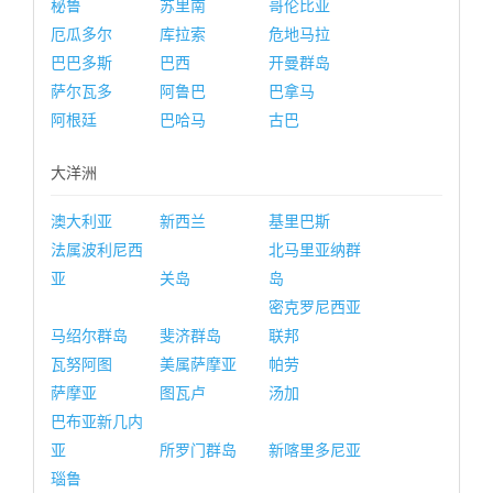
秘鲁
苏里南
哥伦比亚
厄瓜多尔
库拉索
危地马拉
巴巴多斯
巴西
开曼群岛
萨尔瓦多
阿鲁巴
巴拿马
阿根廷
巴哈马
古巴
大洋洲
澳大利亚
新西兰
基里巴斯
法属波利尼西
北马里亚纳群
亚
关岛
岛
密克罗尼西亚
马绍尔群岛
斐济群岛
联邦
瓦努阿图
美属萨摩亚
帕劳
萨摩亚
图瓦卢
汤加
巴布亚新几内
亚
所罗门群岛
新喀里多尼亚
瑙鲁