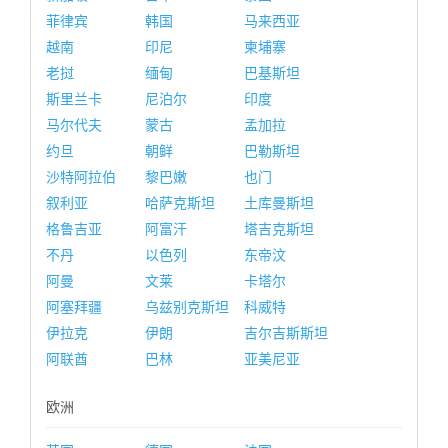
菲律宾
韩国
马来西亚
越南
印尼
柬埔寨
老挝
缅甸
巴基斯坦
斯里兰卡
尼泊尔
印度
马尔代夫
蒙古
孟加拉
约旦
朝鲜
巴勒斯坦
沙特阿拉伯
黎巴嫩
也门
叙利亚
哈萨克斯坦
土库曼斯坦
格鲁吉亚
阿富汗
塔吉克斯坦
不丹
以色列
东帝汶
阿曼
文莱
卡塔尔
阿塞拜疆
乌兹别克斯坦
科威特
伊拉克
伊朗
吉尔吉斯斯坦
阿联酋
巴林
亚美尼亚
欧洲