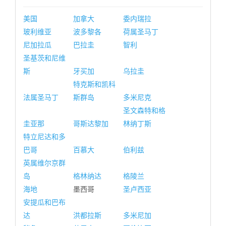
美国
加拿大
委内瑞拉
玻利维亚
波多黎各
荷属圣马丁
尼加拉瓜
巴拉圭
智利
圣基茨和尼维
斯
牙买加
乌拉圭
特克斯和凯科
法属圣马丁
斯群岛
多米尼克
圣文森特和格
圭亚那
哥斯达黎加
林纳丁斯
特立尼达和多
巴哥
百慕大
伯利兹
英属维尔京群
岛
格林纳达
格陵兰
海地
墨西哥
圣卢西亚
安提瓜和巴布
达
洪都拉斯
多米尼加