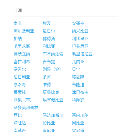
非洲
南非
埃及
安哥拉
阿尔及利亚
尼日尔
纳米比亚
加纳
佛得角
利比里亚
毛里求斯
利比亚
坦桑尼亚
博茨瓦纳
布基纳法索
毛里塔尼亚
塞拉利昂
吉布提
几内亚
塞舌尔
刚果（金）
贝宁
尼日利亚
多哥
喀麦隆
摩洛哥
乍得
布隆迪
莱索托
莫桑比克
津巴布韦
刚果（布）
埃塞俄比亚
科摩罗
圣多美和普林
西比
马达加斯加
塞内加尔
卢旺达
赞比亚
冈比亚
南苏丹
肯尼亚
突尼斯