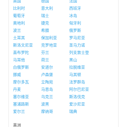
英国
德国
法国
比利时
意大利
西班牙
葡萄牙
瑞士
冰岛
奥地利
捷克
匈牙利
波兰
希腊
俄罗斯
土耳其
保加利亚
罗马尼亚
斯洛文尼亚
克罗地亚
圣马力诺
直布罗陀
芬兰
列支敦士登
马耳他
荷兰
黑山
白俄罗斯
安道尔
拉脱维亚
挪威
卢森堡
马其顿
摩尔多瓦
立陶宛
法罗群岛
丹麦
马恩岛
阿尔巴尼亚
塞尔维亚
乌克兰
斯洛伐克
塞浦路斯
波黑
爱沙尼亚
爱尔兰
摩纳哥
瑞典
美洲