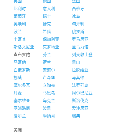
英国
德国
法国
比利时
意大利
西班牙
葡萄牙
瑞士
冰岛
奥地利
捷克
匈牙利
波兰
希腊
俄罗斯
土耳其
保加利亚
罗马尼亚
斯洛文尼亚
克罗地亚
圣马力诺
直布罗陀
芬兰
列支敦士登
马耳他
荷兰
黑山
白俄罗斯
安道尔
拉脱维亚
挪威
卢森堡
马其顿
摩尔多瓦
立陶宛
法罗群岛
丹麦
马恩岛
阿尔巴尼亚
塞尔维亚
乌克兰
斯洛伐克
塞浦路斯
波黑
爱沙尼亚
爱尔兰
摩纳哥
瑞典
美洲